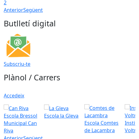
2
Anterior
Següent
Butlletí digital
Subscriu-te
Plànol / Carrers
Accedeix
Escola Bressol
Escola la Gleva
Escola Comtes
Instit
Municipal Can
de Lacambra
Voltr
Riva
Anterior
Següent