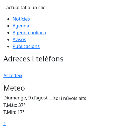
L'actualitat a un clic
Notícies
Agenda
Agenda política
Avisos
Publicacions
Adreces i telèfons
Accedeix
Meteo
Diumenge, 9 d’agost
D
T.Màx: 37°
T
T.Min: 17°
T
1
T