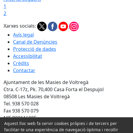
1
2
Xarxes socials:
Avís legal
Canal de Denúncies
Protecció de dades
Accessibilitat
Crèdits
Contactar
Ajuntament de les Masies de Voltregà
Ctra. C-17z, Pk. 70,400 Casa Forta el Despujol
08508 Les Masies de Voltregà
Tel. 938 570 028
Fax 938 570 079
NIF P0811600F
Aquest lloc web fa servir cookies pròpies i de tercers per
Amb la col·laboració de:
facilitar-te una experiència de navegació òptima i recollir