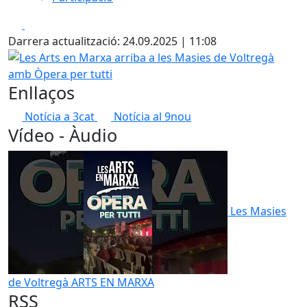
Facebook
X
Darrera actualització: 24.09.2025 | 11:08
Les Arts en Marxa arriba a les Masies de Voltregà amb Òpe
Enllaços
Notícia a 3cat
Notícia al 9nou
Vídeo - Àudio
Les Masies
de Voltregà ARTS EN MARXA
RSS