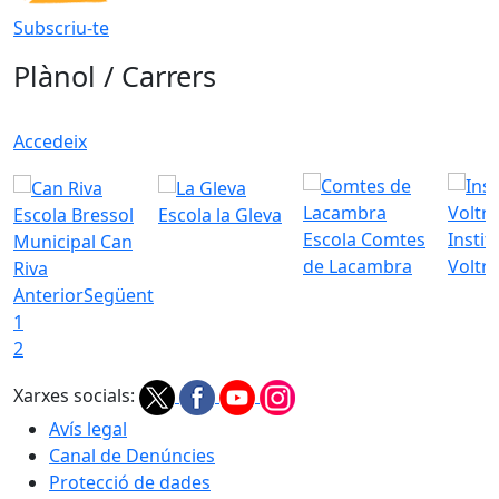
Subscriu-te
Plànol / Carrers
Accedeix
Escola Bressol
Escola la Gleva
Escola Comtes
Instit
Municipal Can
de Lacambra
Voltr
Riva
Anterior
Següent
1
2
Xarxes socials:
Avís legal
Canal de Denúncies
Protecció de dades