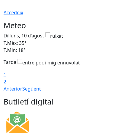
Accedeix
Meteo
Dilluns, 10 d’agost
D
T.Màx: 35°
T
T.Min: 18°
T
Tarda
T
1
2
Anterior
Següent
Butlletí digital