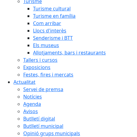
Turisme
Turisme cultural
Turisme en família
Com arribar
Llocs d'interès
Senderisme i BTT
Els museus
Allotjaments, bars i restaurants
Tallers i cursos
Exposicions
Festes, fires i mercats
Actualitat
Servei de premsa
Notícies
Agenda
Avisos
Butlletí digital
Butlletí municipal
Opinió grups municipals