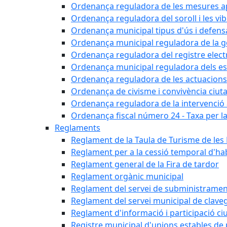
Ordenança reguladora de les mesures apli
Ordenança reguladora del soroll i les vi
Ordenança municipal tipus d'ús i defens
Ordenança municipal reguladora de la ge
Ordenança reguladora del registre elect
Ordenança municipal reguladora dels est
Ordenança reguladora de les actuacions
Ordenança de civisme i convivència ciut
Ordenança reguladora de la intervenció ad
Ordenança fiscal número 24 - Taxa per la u
Reglaments
Reglament de la Taula de Turisme de les
Reglament per a la cessió temporal d'hab
Reglament general de la Fira de tardor
Reglament orgànic municipal
Reglament del servei de subministramen
Reglament del servei municipal de clav
Reglament d'informació i participació c
Registre municipal d'unions estables de 