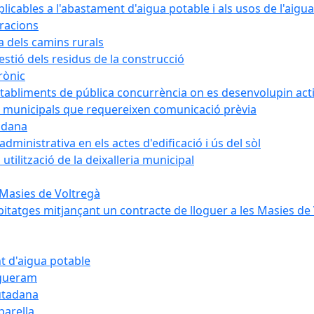
cables a l'abastament d'aigua potable i als usos de l'aigua
bracions
a dels camins rurals
stió dels residus de la construcció
rònic
abliments de pública concurrència on es desenvolupin activ
 municipals que requereixen comunicació prèvia
adana
ministrativa en els actes d'edificació i ús del sòl
tilització de la deixalleria municipal
 Masies de Voltregà
itatges mitjançant un contracte de lloguer a les Masies de
t d'aigua potable
egueram
iutadana
parella