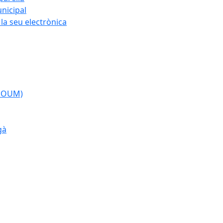
nicipal
la seu electrònica
(POUM)
gà