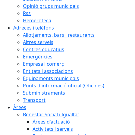
Opinió grups municipals
Rss
Hemeroteca
Adreces i telèfons
Allotjaments, bars i restaurants
Altres serveis
Centres educatius
Emergències
Empresa i comerç
Entitats i associacions
Equipaments municipals
Punts d'informació oficial (Oficines)
Subministraments
Transport
Àrees
Benestar Social i Igualtat
Àrees d'actuació
Activitats i serveis