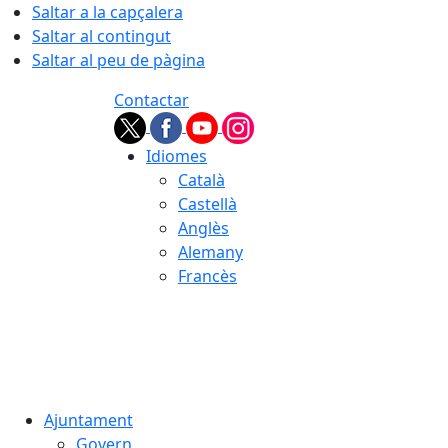
Saltar a la capçalera
Saltar al contingut
Saltar al peu de pàgina
Contactar
Idiomes
Català
Castellà
Anglès
Alemany
Francès
07.08.2026 | 10:21
Ajuntament
Govern