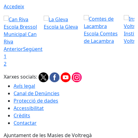
Accedeix
Escola Bressol
Escola la Gleva
Escola Comtes
Instit
Municipal Can
de Lacambra
Voltr
Riva
Anterior
Següent
1
2
Xarxes socials:
Avís legal
Canal de Denúncies
Protecció de dades
Accessibilitat
Crèdits
Contactar
Ajuntament de les Masies de Voltregà