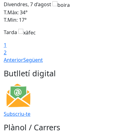
Divendres, 7 d’agost
D
T.Màx: 34°
T
T.Min: 17°
T
Tarda
T
1
2
Anterior
Següent
Butlletí digital
Subscriu-te
Plànol / Carrers