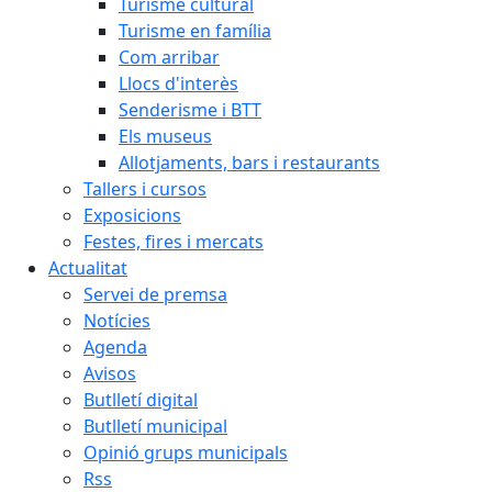
Turisme cultural
Turisme en família
Com arribar
Llocs d'interès
Senderisme i BTT
Els museus
Allotjaments, bars i restaurants
Tallers i cursos
Exposicions
Festes, fires i mercats
Actualitat
Servei de premsa
Notícies
Agenda
Avisos
Butlletí digital
Butlletí municipal
Opinió grups municipals
Rss