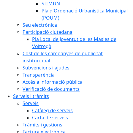
SITMUN
Pla d'Ordenació Urbanística Municipal
(POUM)
Seu electrònica
Participació ciutadana
Pla Local de Joventut de les Masies de
Voltregà
Cost de les campanyes de publicitat
institucional
Subvencions i ajudes
Transparència
Accés a informació pública
Verificació de documents
Serveis i tràmits
Serveis
Catàleg de serveis
Carta de serveis
Tràmits i gestions
Factura electrònica