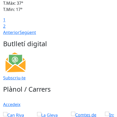
T.Màx: 37°
T
T.Min: 17°
T
1
T
2
Anterior
Següent
Butlletí digital
Subscriu-te
Plànol / Carrers
Accedeix