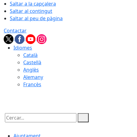
Saltar a la capçalera
Saltar al contingut
Saltar al peu de pàgina
Contactar
Idiomes
Català
Castellà
Anglès
Alemany
Francès
09.08.2026 | 05:40
Cercar:
Ajuntament