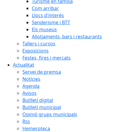
Turisme en família
Com arribar
Llocs d'interès
Senderisme i BTT
Els museus
Allotjaments, bars i restaurants
Tallers i cursos
Exposicions
Festes, fires i mercats
Actualitat
Servei de premsa
Notícies
Agenda
Avisos
Butlletí digital
Butlletí municipal
Opinió grups municipals
Rss
Hemeroteca