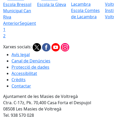
Escola Bressol
Escola la Gleva
Escola Comtes
Instit
Municipal Can
de Lacambra
Voltr
Riva
Anterior
Següent
1
2
Xarxes socials:
Avís legal
Canal de Denúncies
Protecció de dades
Accessibilitat
Crèdits
Contactar
Ajuntament de les Masies de Voltregà
Ctra. C-17z, Pk. 70,400 Casa Forta el Despujol
08508 Les Masies de Voltregà
Tel. 938 570 028