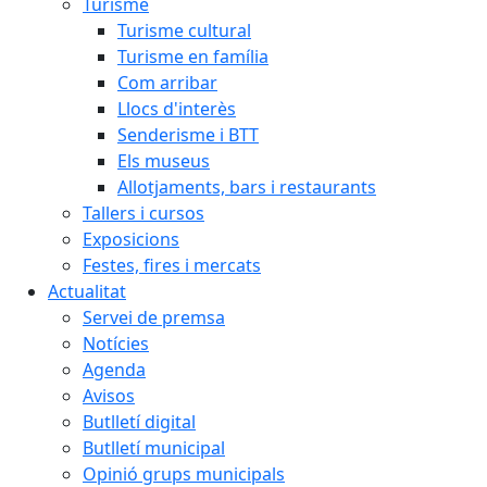
Turisme
Turisme cultural
Turisme en família
Com arribar
Llocs d'interès
Senderisme i BTT
Els museus
Allotjaments, bars i restaurants
Tallers i cursos
Exposicions
Festes, fires i mercats
Actualitat
Servei de premsa
Notícies
Agenda
Avisos
Butlletí digital
Butlletí municipal
Opinió grups municipals