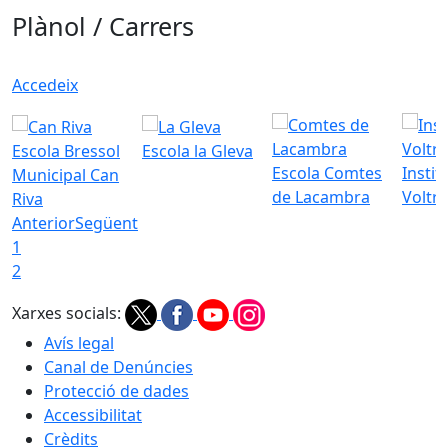
Plànol / Carrers
Accedeix
Escola Bressol
Escola la Gleva
Escola Comtes
Instit
Municipal Can
de Lacambra
Voltr
Riva
Anterior
Següent
1
2
Xarxes socials:
Avís legal
Canal de Denúncies
Protecció de dades
Accessibilitat
Crèdits