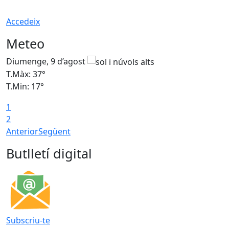
Accedeix
Meteo
Diumenge, 9 d’agost
D
T.Màx: 37°
T
T.Min: 17°
T
1
T
2
Anterior
Següent
Butlletí digital
Subscriu-te