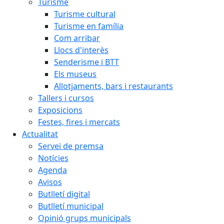
Turisme
Turisme cultural
Turisme en família
Com arribar
Llocs d'interès
Senderisme i BTT
Els museus
Allotjaments, bars i restaurants
Tallers i cursos
Exposicions
Festes, fires i mercats
Actualitat
Servei de premsa
Notícies
Agenda
Avisos
Butlletí digital
Butlletí municipal
Opinió grups municipals