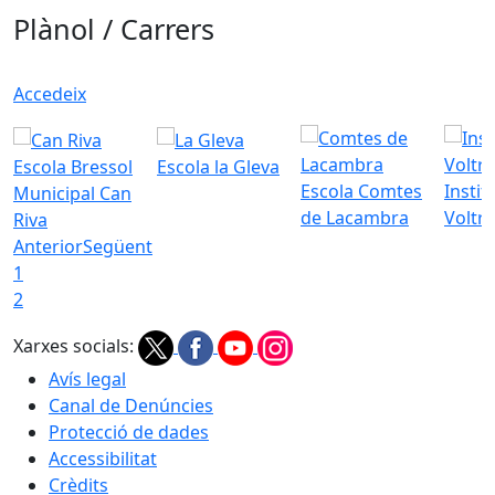
Plànol / Carrers
Accedeix
Escola Bressol
Escola la Gleva
Escola Comtes
Instit
Municipal Can
de Lacambra
Voltr
Riva
Anterior
Següent
1
2
Xarxes socials:
Avís legal
Canal de Denúncies
Protecció de dades
Accessibilitat
Crèdits