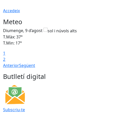
Accedeix
Meteo
Diumenge, 9 d’agost
D
T.Màx: 37°
T
T.Min: 17°
T
1
T
2
Anterior
Següent
Butlletí digital
Subscriu-te