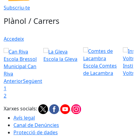
Subscriu-te
Plànol / Carrers
Accedeix
Escola Bressol
Escola la Gleva
Escola Comtes
Instit
Municipal Can
de Lacambra
Voltr
Riva
Anterior
Següent
1
2
Xarxes socials:
Avís legal
Canal de Denúncies
Protecció de dades