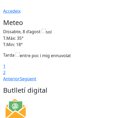
Accedeix
Meteo
Dissabte, 8 d’agost
D
T.Màx: 35°
T
T.Min: 18°
T
Tarda
T
1
2
Anterior
Següent
Butlletí digital