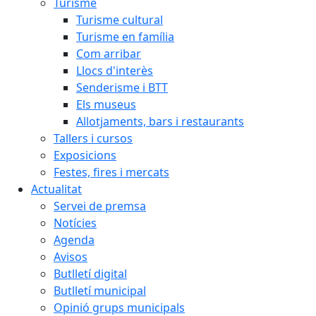
Turisme
Turisme cultural
Turisme en família
Com arribar
Llocs d'interès
Senderisme i BTT
Els museus
Allotjaments, bars i restaurants
Tallers i cursos
Exposicions
Festes, fires i mercats
Actualitat
Servei de premsa
Notícies
Agenda
Avisos
Butlletí digital
Butlletí municipal
Opinió grups municipals