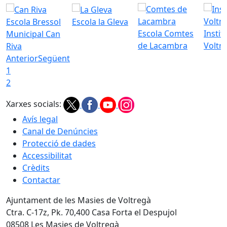
Escola Bressol
Escola la Gleva
Escola Comtes
Instit
Municipal Can
de Lacambra
Voltr
Riva
Anterior
Següent
1
2
Xarxes socials:
Avís legal
Canal de Denúncies
Protecció de dades
Accessibilitat
Crèdits
Contactar
Ajuntament de les Masies de Voltregà
Ctra. C-17z, Pk. 70,400 Casa Forta el Despujol
08508 Les Masies de Voltregà