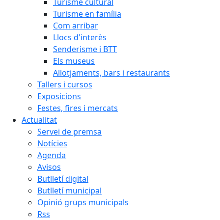
Turisme cultural
Turisme en família
Com arribar
Llocs d'interès
Senderisme i BTT
Els museus
Allotjaments, bars i restaurants
Tallers i cursos
Exposicions
Festes, fires i mercats
Actualitat
Servei de premsa
Notícies
Agenda
Avisos
Butlletí digital
Butlletí municipal
Opinió grups municipals
Rss