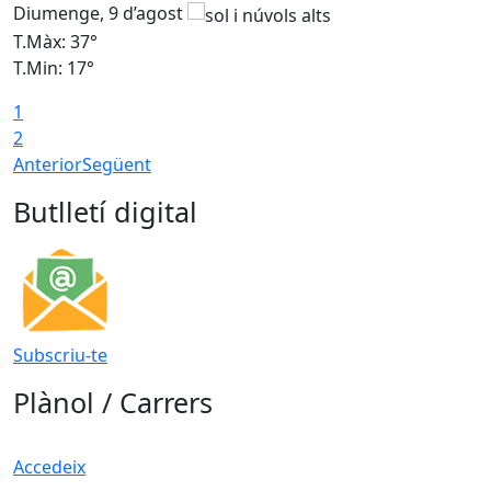
Diumenge, 9 d’agost
D
T.Màx: 37°
T
T.Min: 17°
T
1
T
2
Anterior
Següent
Butlletí digital
Subscriu-te
Plànol / Carrers
Accedeix