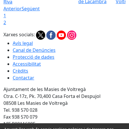
de Lacambra
Voltr
Riva
Anterior
Següent
1
2
Xarxes socials:
Avís legal
Canal de Denúncies
Protecció de dades
Accessibilitat
Crèdits
Contactar
Ajuntament de les Masies de Voltregà
Ctra. C-17z, Pk. 70,400 Casa Forta el Despujol
08508 Les Masies de Voltregà
Tel. 938 570 028
Fax 938 570 079
NIF P0811600F