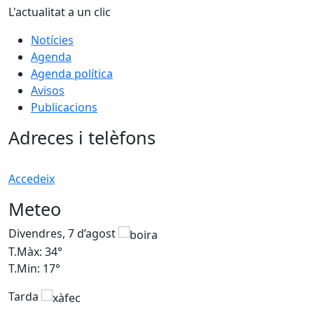
L'actualitat a un clic
Notícies
Agenda
Agenda política
Avisos
Publicacions
Adreces i telèfons
Accedeix
Meteo
Divendres, 7 d’agost
D
T.Màx: 34°
T
T.Min: 17°
T
Tarda
T