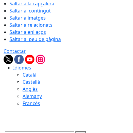
Saltar a la capçalera
Saltar al contingut
Saltar a imatges
Saltar a relacionats
Saltar a enllaços
Saltar al peu de pàgina
Contactar
Idiomes
Català
Castellà
Anglès
Alemany
Francès
07.08.2026 | 04:56