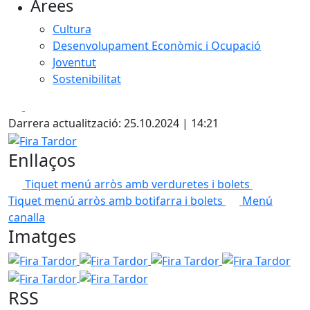
Àrees
Cultura
Desenvolupament Econòmic i Ocupació
Joventut
Sostenibilitat
Facebook
X
Darrera actualització: 25.10.2024 | 14:21
Fira Tardor
Enllaços
Tiquet menú arròs amb verduretes i bolets
Tiquet menú arròs amb botifarra i bolets
Menú
canalla
Imatges
Fira Tardor
Fira Tardor
Fira Tardor
Fira Tardor
Fir
Fira Tardor
RSS