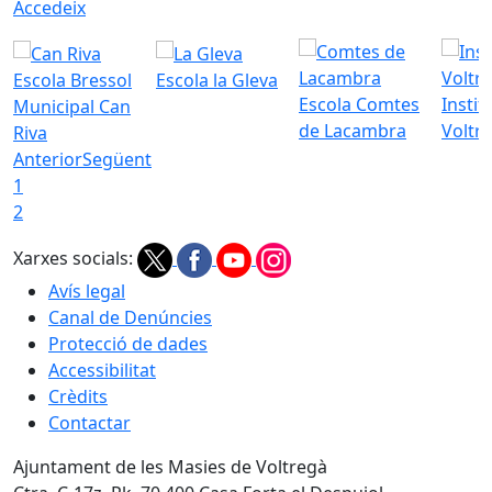
Accedeix
Escola Bressol
Escola la Gleva
Escola Comtes
Instit
Municipal Can
de Lacambra
Voltr
Riva
Anterior
Següent
1
2
Xarxes socials:
Avís legal
Canal de Denúncies
Protecció de dades
Accessibilitat
Crèdits
Contactar
Ajuntament de les Masies de Voltregà