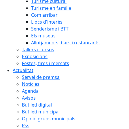
Turisme cultural
Turisme en família
Com arribar
Llocs d'interès
Senderisme i BTT
Els museus
Allotjaments, bars i restaurants
Tallers i cursos
Exposicions
Festes, fires i mercats
Actualitat
Servei de premsa
Notícies
Agenda
Avisos
Butlletí digital
Butlletí municipal
Opinió grups municipals
Rss