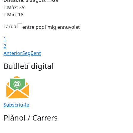
T.Màx: 35°
T
T.Min: 18°
T
Tarda
T
1
2
Anterior
Següent
Butlletí digital
Subscriu-te
Plànol / Carrers