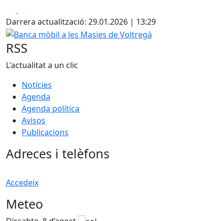
Facebook
X
Darrera actualització: 29.01.2026 | 13:29
Banca mòbil a les Masies de Voltregà
RSS
L'actualitat a un clic
Notícies
Agenda
Agenda política
Avisos
Publicacions
Adreces i telèfons
Accedeix
Meteo
Dissabte, 8 d’agost
D