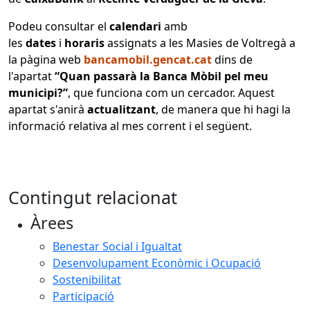
Podeu consultar el
calendari
amb
les
dates
i
horaris
assignats a les Masies de Voltregà a
la pàgina web
bancamobil.gencat.cat
dins de
l'apartat
“Quan passarà la Banca Mòbil pel meu
municipi?”
, que funciona com un cercador. Aquest
apartat s'anirà
actualitzant
, de manera que hi hagi la
informació relativa al mes corrent i el següent.
Contingut relacionat
Àrees
Benestar Social i Igualtat
Desenvolupament Econòmic i Ocupació
Sostenibilitat
Participació