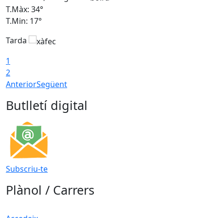
T.Màx: 34°
T
T.Min: 17°
T
Tarda
T
1
2
Anterior
Següent
Butlletí digital
Subscriu-te
Plànol / Carrers