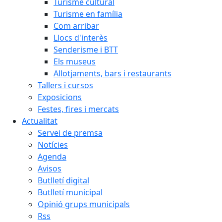
Turisme cultural
Turisme en família
Com arribar
Llocs d'interès
Senderisme i BTT
Els museus
Allotjaments, bars i restaurants
Tallers i cursos
Exposicions
Festes, fires i mercats
Actualitat
Servei de premsa
Notícies
Agenda
Avisos
Butlletí digital
Butlletí municipal
Opinió grups municipals
Rss