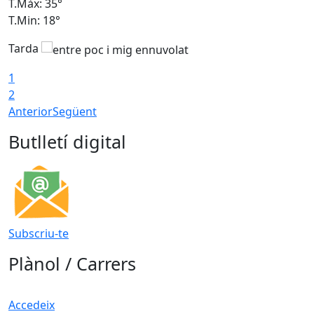
T.Màx: 35°
T
T.Min: 18°
T
Tarda
T
1
2
Anterior
Següent
Butlletí digital
Subscriu-te
Plànol / Carrers
Accedeix