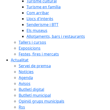
Turisme cultural
Turisme en família
Com arribar
Llocs d'interès
Senderisme i BTT
Els museus
Allotjaments, bars i restaurants
Tallers i cursos
Exposicions
Festes, fires i mercats
Actualitat
Servei de premsa
Notícies
Agenda
Avisos
Butlletí digital
Butlletí municipal
Opinió grups municipals
Rss