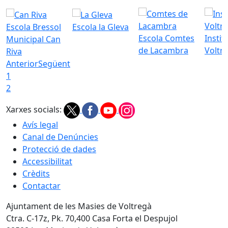
Escola Bressol
Escola la Gleva
Escola Comtes
Instit
Municipal Can
de Lacambra
Voltr
Riva
Anterior
Següent
1
2
Xarxes socials:
Avís legal
Canal de Denúncies
Protecció de dades
Accessibilitat
Crèdits
Contactar
Ajuntament de les Masies de Voltregà
Ctra. C-17z, Pk. 70,400 Casa Forta el Despujol