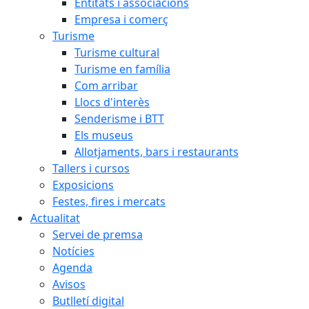
Entitats i associacions
Empresa i comerç
Turisme
Turisme cultural
Turisme en família
Com arribar
Llocs d'interès
Senderisme i BTT
Els museus
Allotjaments, bars i restaurants
Tallers i cursos
Exposicions
Festes, fires i mercats
Actualitat
Servei de premsa
Notícies
Agenda
Avisos
Butlletí digital