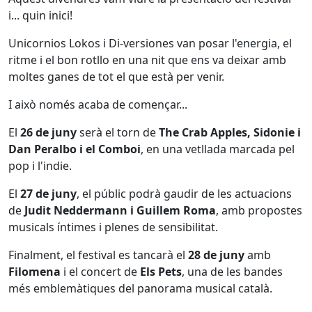
i... quin inici!
Unicornios Lokos i Di-versiones van posar l'energia, el
ritme i el bon rotllo en una nit que ens va deixar amb
moltes ganes de tot el que està per venir.
I això només acaba de començar...
El
26 de juny
serà el torn de
The Crab Apples, Sidonie i
Dan Peralbo i el Comboi
, en una vetllada marcada pel
pop i l'indie.
El
27 de juny
, el públic podrà gaudir de les actuacions
de
Judit Neddermann i Guillem Roma
, amb propostes
musicals íntimes i plenes de sensibilitat.
Finalment, el festival es tancarà el
28 de juny
amb
Filomena
i el concert de
Els Pets
, una de les bandes
més emblemàtiques del panorama musical català.