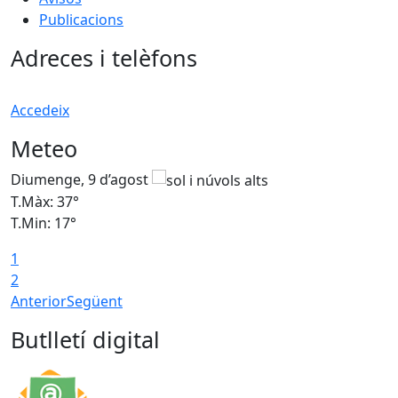
Publicacions
Adreces i telèfons
Accedeix
Meteo
Diumenge, 9 d’agost
D
T.Màx: 37°
T
T.Min: 17°
T
1
T
2
Anterior
Següent
Butlletí digital