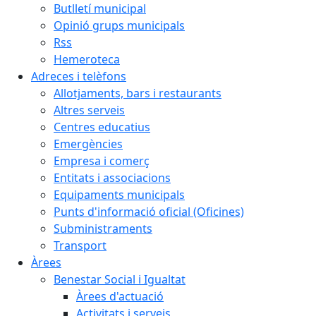
Butlletí municipal
Opinió grups municipals
Rss
Hemeroteca
Adreces i telèfons
Allotjaments, bars i restaurants
Altres serveis
Centres educatius
Emergències
Empresa i comerç
Entitats i associacions
Equipaments municipals
Punts d'informació oficial (Oficines)
Subministraments
Transport
Àrees
Benestar Social i Igualtat
Àrees d'actuació
Activitats i serveis