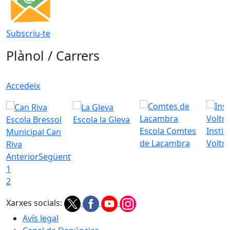
Subscriu-te
Plànol / Carrers
Accedeix
Escola Bressol
Escola la Gleva
Escola Comtes
Instit
Municipal Can
de Lacambra
Voltr
Riva
Anterior
Següent
1
2
Xarxes socials:
Avís legal