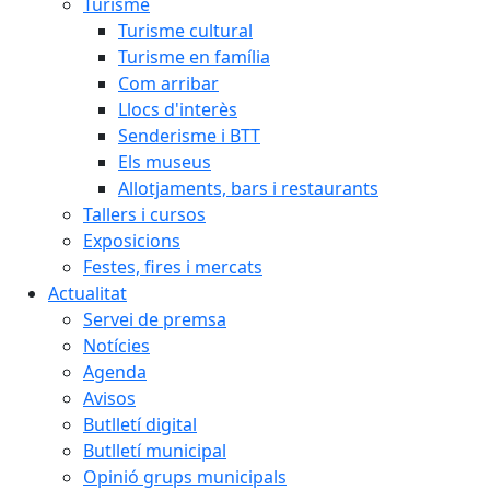
Turisme
Turisme cultural
Turisme en família
Com arribar
Llocs d'interès
Senderisme i BTT
Els museus
Allotjaments, bars i restaurants
Tallers i cursos
Exposicions
Festes, fires i mercats
Actualitat
Servei de premsa
Notícies
Agenda
Avisos
Butlletí digital
Butlletí municipal
Opinió grups municipals