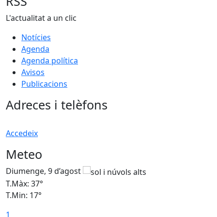
RSS
L'actualitat a un clic
Notícies
Agenda
Agenda política
Avisos
Publicacions
Adreces i telèfons
Accedeix
Meteo
Diumenge, 9 d’agost
D
T.Màx: 37°
T
T.Min: 17°
T
1
T