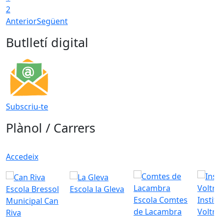
2
Anterior
Següent
Butlletí digital
Subscriu-te
Plànol / Carrers
Accedeix
Escola Bressol
Escola la Gleva
Escola Comtes
Instit
Municipal Can
de Lacambra
Voltr
Riva