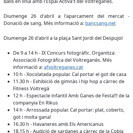
Balls en línia amb l'Espai Activa't del Voltreganès.
Diumenge 26 d'abril a l'aparcament del mercat -
Donació de sang. Més informació a:
bancsang.net
Diumenge 26 d'abril a la plaça Sant Jordi del Despujol
De 9 a 14 h - IX Concurs fotogràfic. Organitza:
Associació Fotogràfica del Voltreganès. Més
informació a:
afvoltreganes.cat
10 h - Xocolatada popular. Cal portar el got de casa
11.30 h - Exhibició de gimnàs i hip hop a càrrec de
Fitness Voltregà
12 h - Espectacle infantil Amb Ganes de Festa!!! de la
companyia En Rikus
14 h - Arrossada popular. Cal portar: plat, coberts,
got i molta gana!
16.30 h - Havaneres amb Els Americanus
18.15 h - Audició de sardanes a càrrec de la Cobla