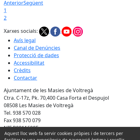
Anterior
Següent
1
2
Xarxes socials:
Avís legal
Canal de Denúncies
Protecció de dades
Accessibilitat
Crèdits
Contactar
Ajuntament de les Masies de Voltregà
Ctra. C-17z, Pk. 70,400 Casa Forta el Despujol
08508 Les Masies de Voltregà
Tel. 938 570 028
Fax 938 570 079
NIF P0811600F
Aquest lloc web fa servir cookies pròpies i de tercers per
facilitar-te una experiència de navegació òptima i recollir