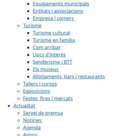
Equipaments municipals
Entitats i associacions
Empresa i comerç
Turisme
Turisme cultural
Turisme en família
Com arribar
Llocs d'interès
Senderisme i BTT
Els museus
Allotjaments, bars i restaurants
Tallers i cursos
Exposicions
Festes, fires i mercats
Actualitat
Servei de premsa
Notícies
Agenda
Avisos