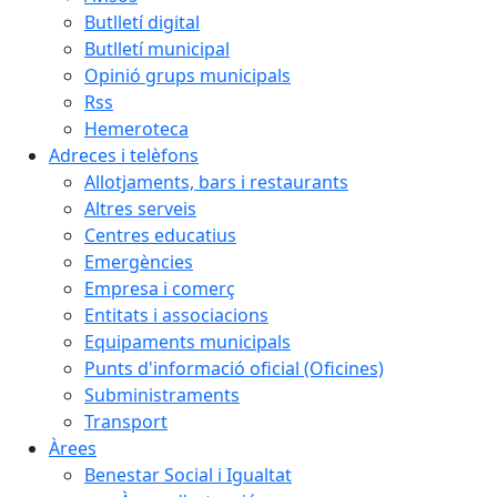
Butlletí digital
Butlletí municipal
Opinió grups municipals
Rss
Hemeroteca
Adreces i telèfons
Allotjaments, bars i restaurants
Altres serveis
Centres educatius
Emergències
Empresa i comerç
Entitats i associacions
Equipaments municipals
Punts d'informació oficial (Oficines)
Subministraments
Transport
Àrees
Benestar Social i Igualtat