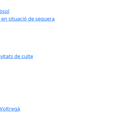
ubsol
 en situació de sequera
itats de culte
 Voltregà