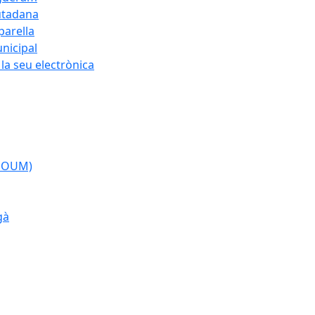
iutadana
parella
nicipal
la seu electrònica
(POUM)
gà