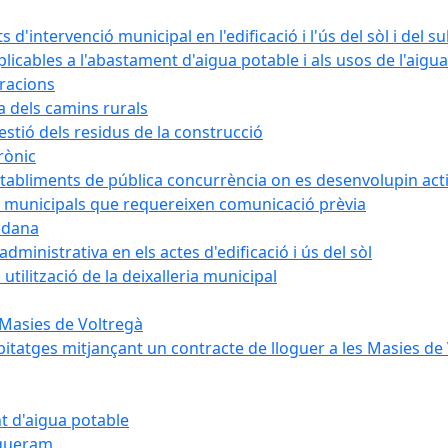
intervenció municipal en l'edificació i l'ús del sòl i del s
cables a l'abastament d'aigua potable i als usos de l'aigua
bracions
a dels camins rurals
stió dels residus de la construcció
rònic
abliments de pública concurrència on es desenvolupin activ
 municipals que requereixen comunicació prèvia
adana
ministrativa en els actes d'edificació i ús del sòl
tilització de la deixalleria municipal
 Masies de Voltregà
itatges mitjançant un contracte de lloguer a les Masies de
t d'aigua potable
egueram