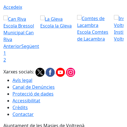
Accedeix
Escola Bressol
Escola la Gleva
Escola Comtes
Instit
Municipal Can
de Lacambra
Voltr
Riva
Anterior
Següent
1
2
Xarxes socials:
Avís legal
Canal de Denúncies
Protecció de dades
Accessibilitat
Crèdits
Contactar
Ajuntament de les Masies de Voltregà