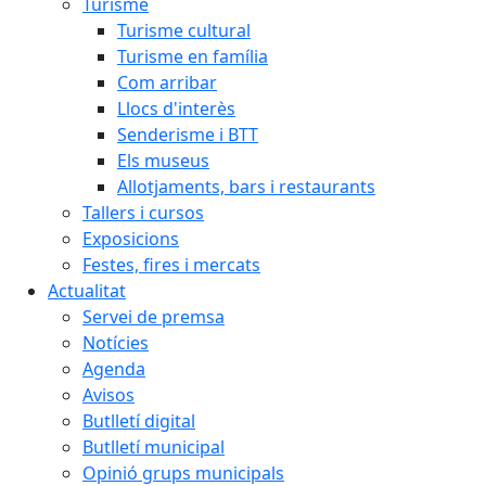
Turisme
Turisme cultural
Turisme en família
Com arribar
Llocs d'interès
Senderisme i BTT
Els museus
Allotjaments, bars i restaurants
Tallers i cursos
Exposicions
Festes, fires i mercats
Actualitat
Servei de premsa
Notícies
Agenda
Avisos
Butlletí digital
Butlletí municipal
Opinió grups municipals