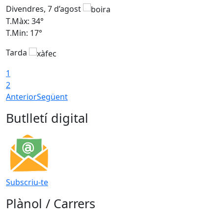
Divendres, 7 d’agost
D
T.Màx: 34°
T
T.Min: 17°
T
Tarda
T
1
2
Anterior
Següent
Butlletí digital
Subscriu-te
Plànol / Carrers