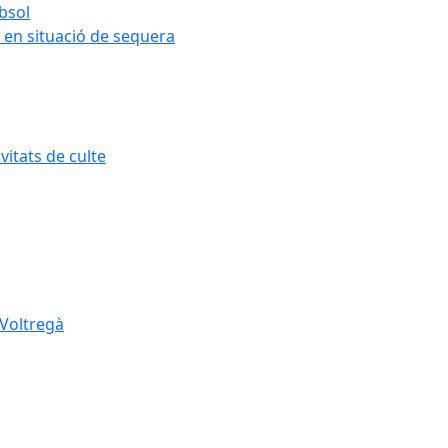
ubsol
 en situació de sequera
itats de culte
 Voltregà