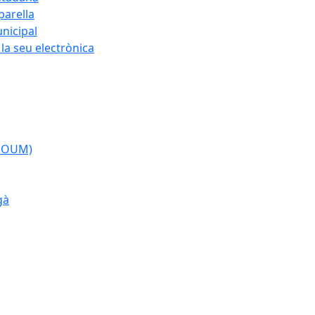
parella
nicipal
la seu electrònica
(POUM)
gà