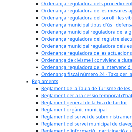
Ordenança reguladora dels procediments d'
Ordenança reguladora de les mesures apli
Ordenança reguladora del soroll i les vi
Ordenança municipal tipus d'ús i defens
Ordenança municipal reguladora de la ge
Ordenança reguladora del registre elect
Ordenança municipal reguladora dels est
Ordenança reguladora de les actuacions
Ordenança de civisme i convivència ciut
Ordenança reguladora de la intervenció ad
Ordenança fiscal número 24 - Taxa per la u
Reglaments
Reglament de la Taula de Turisme de les
Reglament per a la cessió temporal d'hab
Reglament general de la Fira de tardor
Reglament orgànic municipal
Reglament del servei de subministramen
Reglament del servei municipal de clav
Reglament d'informació i participació c