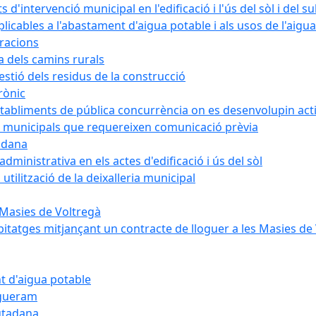
intervenció municipal en l'edificació i l'ús del sòl i del s
cables a l'abastament d'aigua potable i als usos de l'aigua
bracions
a dels camins rurals
stió dels residus de la construcció
rònic
abliments de pública concurrència on es desenvolupin activ
 municipals que requereixen comunicació prèvia
adana
ministrativa en els actes d'edificació i ús del sòl
tilització de la deixalleria municipal
 Masies de Voltregà
itatges mitjançant un contracte de lloguer a les Masies de
t d'aigua potable
egueram
iutadana