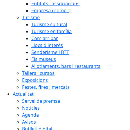
Entitats i associacions
Empresa i comerç
Turisme
Turisme cultural
Turisme en família
Com arribar
Llocs d'interès
Senderisme i BTT
Els museus
Allotjaments, bars i restaurants
Tallers i cursos
Exposicions
Festes, fires i mercats
Actualitat
Servei de premsa
Notícies
Agenda
Avisos
Butlletí digital