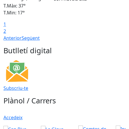
T.Màx: 37°
T
T.Min: 17°
T
1
T
2
Anterior
Següent
Butlletí digital
Subscriu-te
Plànol / Carrers
Accedeix