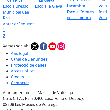
Escola Bressol
Escola la Gleva
Escola Comtes
Instit
Municipal Can
de Lacambra
Voltr
Riva
Anterior
Següent
1
2
Xarxes socials:
Avís legal
Canal de Denúncies
Protecció de dades
Accessibilitat
Crèdits
Contactar
Ajuntament de les Masies de Voltregà
Ctra. C-17z, Pk. 70,400 Casa Forta el Despujol
08508 Les Masies de Voltregà