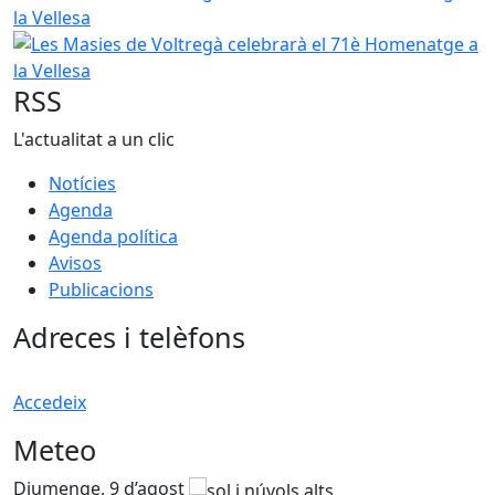
Les Masies de Voltregà celebrarà el 71è Homenatge a la V
RSS
L'actualitat a un clic
Notícies
Agenda
Agenda política
Avisos
Publicacions
Adreces i telèfons
Accedeix
Meteo
Diumenge, 9 d’agost
D