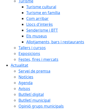
Turisme
Turisme cultural
Turisme en família
Com arribar
Llocs d'interès
Senderisme i BTT
Els museus
Allotjaments, bars i restaurants
Tallers i cursos
Exposicions
Festes, fires i mercats
Actualitat
Servei de premsa
Notícies
Agenda
Avisos
Butlletí digital
Butlletí municipal
Opinió grups municipals