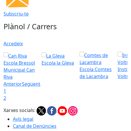
Subscriu-te
Plànol / Carrers
Accedeix
Escola Bressol
Escola la Gleva
Escola Comtes
Instit
Municipal Can
de Lacambra
Voltr
Riva
Anterior
Següent
1
2
Xarxes socials:
Avís legal
Canal de Denúncies