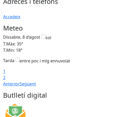
Adreces i telèfons
Accedeix
Meteo
Dissabte, 8 d’agost
D
T.Màx: 35°
T
T.Min: 18°
T
Tarda
T
1
2
Anterior
Següent
Butlletí digital