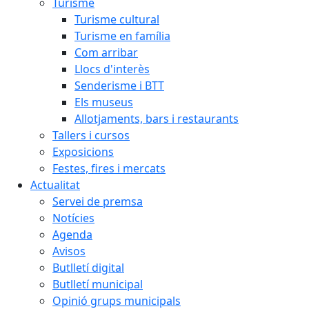
Turisme
Turisme cultural
Turisme en família
Com arribar
Llocs d'interès
Senderisme i BTT
Els museus
Allotjaments, bars i restaurants
Tallers i cursos
Exposicions
Festes, fires i mercats
Actualitat
Servei de premsa
Notícies
Agenda
Avisos
Butlletí digital
Butlletí municipal
Opinió grups municipals