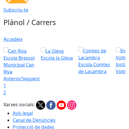
Subscriu-te
Plànol / Carrers
Accedeix
Escola Bressol
Escola la Gleva
Escola Comtes
Instit
Municipal Can
de Lacambra
Voltr
Riva
Anterior
Següent
1
2
Xarxes socials:
Avís legal
Canal de Denúncies
Protecció de dades