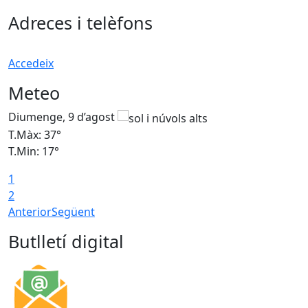
Adreces i telèfons
Accedeix
Meteo
Diumenge, 9 d’agost
D
T.Màx: 37°
T
T.Min: 17°
T
1
T
2
Anterior
Següent
Butlletí digital