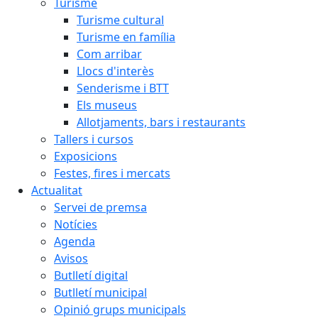
Turisme
Turisme cultural
Turisme en família
Com arribar
Llocs d'interès
Senderisme i BTT
Els museus
Allotjaments, bars i restaurants
Tallers i cursos
Exposicions
Festes, fires i mercats
Actualitat
Servei de premsa
Notícies
Agenda
Avisos
Butlletí digital
Butlletí municipal
Opinió grups municipals