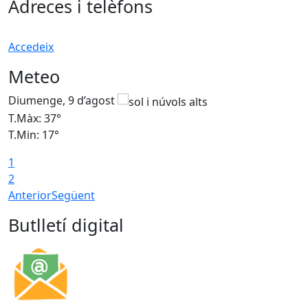
Adreces i telèfons
Accedeix
Meteo
Diumenge, 9 d’agost
D
T.Màx: 37°
T
T.Min: 17°
T
1
T
2
Anterior
Següent
Butlletí digital