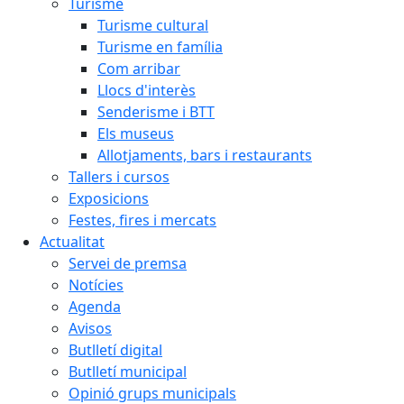
Turisme
Turisme cultural
Turisme en família
Com arribar
Llocs d'interès
Senderisme i BTT
Els museus
Allotjaments, bars i restaurants
Tallers i cursos
Exposicions
Festes, fires i mercats
Actualitat
Servei de premsa
Notícies
Agenda
Avisos
Butlletí digital
Butlletí municipal
Opinió grups municipals