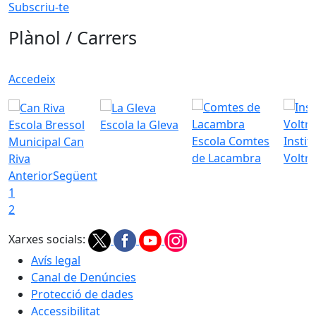
Subscriu-te
Plànol / Carrers
Accedeix
Escola Bressol
Escola la Gleva
Escola Comtes
Instit
Municipal Can
de Lacambra
Voltr
Riva
Anterior
Següent
1
2
Xarxes socials:
Avís legal
Canal de Denúncies
Protecció de dades
Accessibilitat