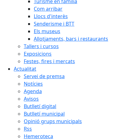
Turisme en família
Com arribar
Llocs d'interès
Senderisme i BTT
Els museus
Allotjaments, bars i restaurants
Tallers i cursos
Exposicions
Festes, fires i mercats
Actualitat
Servei de premsa
Notícies
Agenda
Avisos
Butlletí digital
Butlletí municipal
Opinió grups municipals
Rss
Hemeroteca