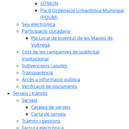
SITMUN
Pla d'Ordenació Urbanística Municipal
(POUM)
Seu electrònica
Participació ciutadana
Pla Local de Joventut de les Masies de
Voltregà
Cost de les campanyes de publicitat
institucional
Subvencions i ajudes
Transparència
Accés a informació pública
Verificació de documents
Serveis i tràmits
Serveis
Catàleg de serveis
Carta de serveis
Tràmits i gestions
Factura electrònica