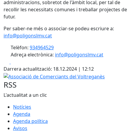
administracions, sobretot de l'àmbit local, per tal de
recollir les necessitats comunes i treballar projectes de
futur.
Per saber-ne més o associar-se podeu escriure a:
info@poligonslmv.cat
Telèfon:
934964529
Adreça electrònica:
info@poligonslmv.cat
Facebook
X
Darrera actualització: 18.12.2024 | 12:12
Associació de Comerciants del Voltreganès
RSS
L'actualitat a un clic
Notícies
Agenda
Agenda política
Avisos