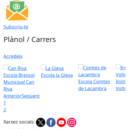
Subscriu-te
Plànol / Carrers
Accedeix
Escola Bressol
Escola la Gleva
Escola Comtes
Instit
Municipal Can
de Lacambra
Voltr
Riva
Anterior
Següent
1
2
Xarxes socials: