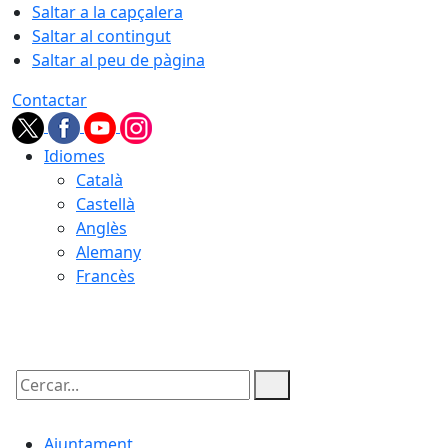
Saltar a la capçalera
Saltar al contingut
Saltar al peu de pàgina
Contactar
Idiomes
Català
Castellà
Anglès
Alemany
Francès
06.08.2026 | 11:11
Cercar:
Ajuntament