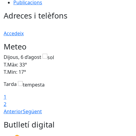
Publicacions
Adreces i telèfons
Accedeix
Meteo
Dijous, 6 d’agost
D
T.Màx: 33°
T
T.Min: 17°
T
Tarda
T
1
2
Anterior
Següent
Butlletí digital