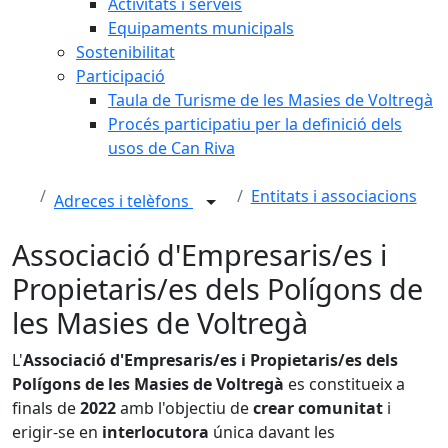
Activitats i serveis
Equipaments municipals
Sostenibilitat
Participació
Taula de Turisme de les Masies de Voltregà
Procés participatiu per la definició dels
usos de Can Riva
Entitats i associacions
Adreces i telèfons
Associació d'Empresaris/es i
Propietaris/es dels Polígons de
les Masies de Voltregà
L'
Associació d'Empresaris/es i Propietaris/es dels
Polígons de les Masies de Voltregà
es constitueix a
finals de
2022
amb l'objectiu de
crear comunitat
i
erigir-se en
interlocutora
única davant les