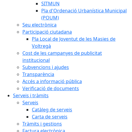
SITMUN
Pla d'Ordenació Urbanística Municipal
(POUM)
Seu electrònica
Participació ciutadana
Pla Local de Joventut de les Masies de
Voltregà
Cost de les campanyes de publicitat
institucional
Subvencions i ajudes
Transparència
Accés a informació pública
Verificació de documents
Serveis i tràmits
Serveis
Catàleg de serveis
Carta de serveis
Tràmits i gestions
Factura electrònica