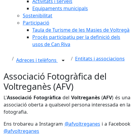
Activitats i serveis
Equipaments municipals
Sostenibilitat
Participació
Taula de Turisme de les Masies de Voltregà
Procés participatiu per la definició dels
usos de Can Riva
Entitats i associacions
Adreces i telèfons
Associació Fotogràfica del
Voltreganès (AFV)
L'
Associació Fotogràfica
del
Voltreganès
(
AFV
) és una
associació oberta a qualsevol persona interessada en la
fotografia.
Ens trobareu a Instagram
@afvoltreganes
i a Facebook
@afvoltreganes