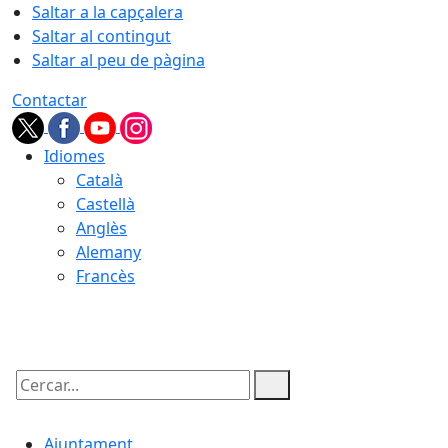
Saltar a la capçalera
Saltar al contingut
Saltar al peu de pàgina
Contactar
Idiomes
Català
Castellà
Anglès
Alemany
Francès
07.08.2026 | 20:17
Cercar:
Ajuntament