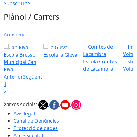
Subscriu-te
Plànol / Carrers
Accedeix
Escola Bressol
Escola la Gleva
Escola Comtes
Instit
Municipal Can
de Lacambra
Voltr
Riva
Anterior
Següent
1
2
Xarxes socials:
Avís legal
Canal de Denúncies
Protecció de dades
Accessibilitat