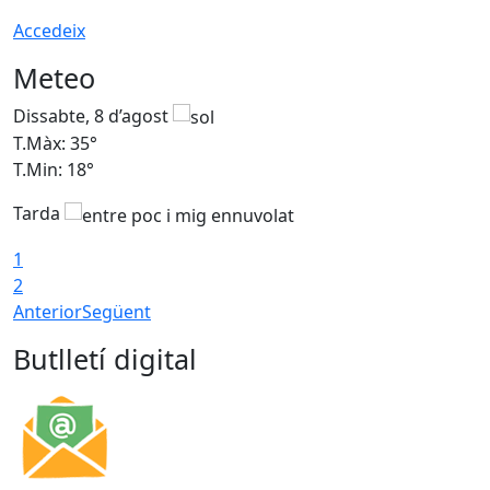
Accedeix
Meteo
Dissabte, 8 d’agost
D
T.Màx: 35°
T
T.Min: 18°
T
Tarda
T
1
2
Anterior
Següent
Butlletí digital