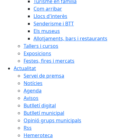
Turisme en família
Com arribar
Llocs d'interès
Senderisme i BTT
Els museus
Allotjaments, bars i restaurants
Tallers i cursos
Exposicions
Festes, fires i mercats
Actualitat
Servei de premsa
Notícies
Agenda
Avisos
Butlletí digital
Butlletí municipal
Opinió grups municipals
Rss
Hemeroteca