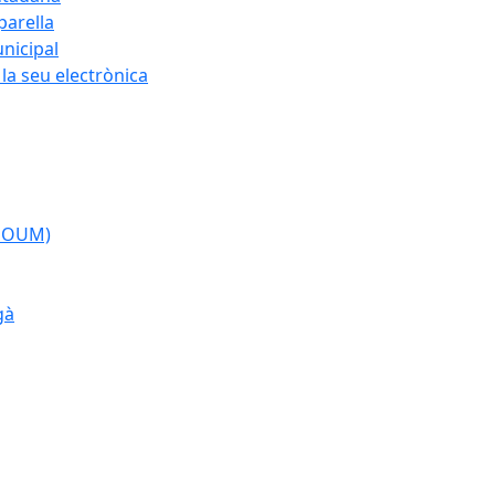
parella
nicipal
la seu electrònica
(POUM)
gà