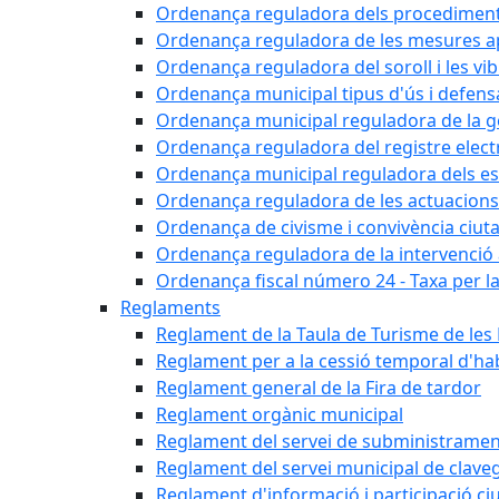
Ordenança reguladora dels procediments d'
Ordenança reguladora de les mesures apli
Ordenança reguladora del soroll i les vi
Ordenança municipal tipus d'ús i defens
Ordenança municipal reguladora de la ge
Ordenança reguladora del registre elect
Ordenança municipal reguladora dels est
Ordenança reguladora de les actuacions
Ordenança de civisme i convivència ciut
Ordenança reguladora de la intervenció ad
Ordenança fiscal número 24 - Taxa per la u
Reglaments
Reglament de la Taula de Turisme de les
Reglament per a la cessió temporal d'hab
Reglament general de la Fira de tardor
Reglament orgànic municipal
Reglament del servei de subministramen
Reglament del servei municipal de clav
Reglament d'informació i participació c