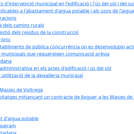
intervenció municipal en l'edificació i l'ús del sòl i del s
cables a l'abastament d'aigua potable i als usos de l'aigua
bracions
a dels camins rurals
stió dels residus de la construcció
rònic
abliments de pública concurrència on es desenvolupin activ
 municipals que requereixen comunicació prèvia
adana
ministrativa en els actes d'edificació i ús del sòl
tilització de la deixalleria municipal
 Masies de Voltregà
itatges mitjançant un contracte de lloguer a les Masies de
t d'aigua potable
egueram
iutadana