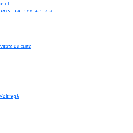
ubsol
 en situació de sequera
itats de culte
 Voltregà