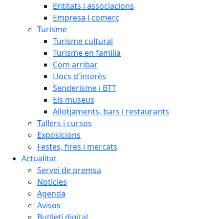
Entitats i associacions
Empresa i comerç
Turisme
Turisme cultural
Turisme en família
Com arribar
Llocs d'interès
Senderisme i BTT
Els museus
Allotjaments, bars i restaurants
Tallers i cursos
Exposicions
Festes, fires i mercats
Actualitat
Servei de premsa
Notícies
Agenda
Avisos
Butlletí digital