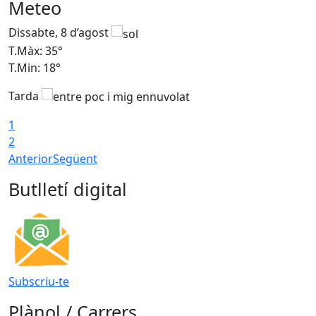
Meteo
Dissabte, 8 d’agost
D
T.Màx: 35°
T
T.Min: 18°
T
Tarda
T
1
2
Anterior
Següent
Butlletí digital
Subscriu-te
Plànol / Carrers