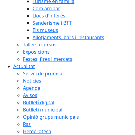
Turisme en família
Com arribar
Llocs d'interès
Senderisme i BTT
Els museus
Allotjaments, bars i restaurants
Tallers i cursos
Exposicions
Festes, fires i mercats
Actualitat
Servei de premsa
Notícies
Agenda
Avisos
Butlletí digital
Butlletí municipal
Opinió grups municipals
Rss
Hemeroteca