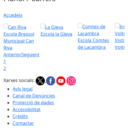
Accedeix
Escola Bressol
Escola la Gleva
Escola Comtes
Instit
Municipal Can
de Lacambra
Voltr
Riva
Anterior
Següent
1
2
Xarxes socials:
Avís legal
Canal de Denúncies
Protecció de dades
Accessibilitat
Crèdits
Contactar