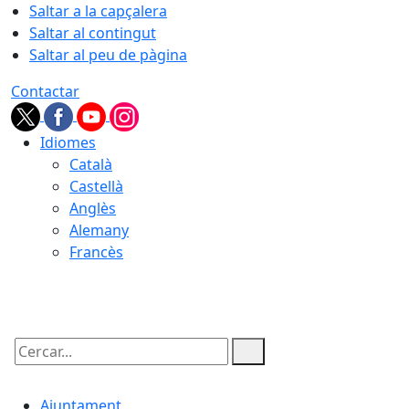
Saltar a la capçalera
Saltar al contingut
Saltar al peu de pàgina
Contactar
Idiomes
Català
Castellà
Anglès
Alemany
Francès
07.08.2026 | 20:26
Cercar:
Ajuntament