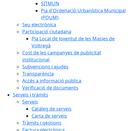
SITMUN
Pla d'Ordenació Urbanística Municipal
(POUM)
Seu electrònica
Participació ciutadana
Pla Local de Joventut de les Masies de
Voltregà
Cost de les campanyes de publicitat
institucional
Subvencions i ajudes
Transparència
Accés a informació pública
Verificació de documents
Serveis i tràmits
Serveis
Catàleg de serveis
Carta de serveis
Tràmits i gestions
Factura electrònica