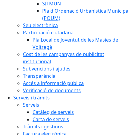
SITMUN
Pla d'Ordenació Urbanística Municipal
(POUM)
Seu electrònica
Participació ciutadana
Pla Local de Joventut de les Masies de
Voltregà
Cost de les campanyes de publicitat
institucional
Subvencions i ajudes
Transparència
Accés a informació pública
Verificació de documents
Serveis i tràmits
Serveis
Catàleg de serveis
Carta de serveis
Tràmits i gestions
Factura electrònica