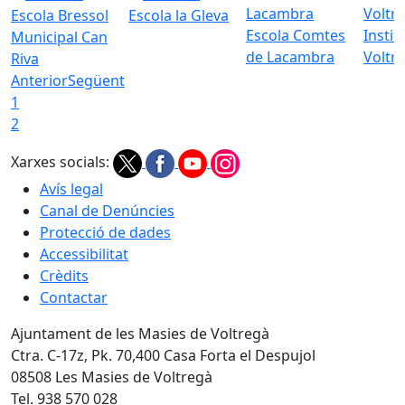
Escola Bressol
Escola la Gleva
Escola Comtes
Instit
Municipal Can
de Lacambra
Voltr
Riva
Anterior
Següent
1
2
Xarxes socials:
Avís legal
Canal de Denúncies
Protecció de dades
Accessibilitat
Crèdits
Contactar
Ajuntament de les Masies de Voltregà
Ctra. C-17z, Pk. 70,400 Casa Forta el Despujol
08508 Les Masies de Voltregà
Tel. 938 570 028