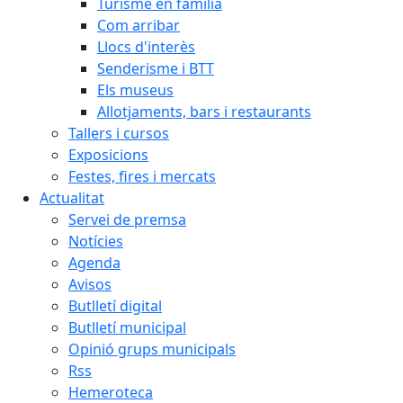
Turisme en família
Com arribar
Llocs d'interès
Senderisme i BTT
Els museus
Allotjaments, bars i restaurants
Tallers i cursos
Exposicions
Festes, fires i mercats
Actualitat
Servei de premsa
Notícies
Agenda
Avisos
Butlletí digital
Butlletí municipal
Opinió grups municipals
Rss
Hemeroteca