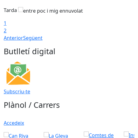
Tarda
T
1
2
Anterior
Següent
Butlletí digital
Subscriu-te
Plànol / Carrers
Accedeix