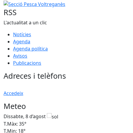
−
Secció Pesca Voltreganès
RSS
L'actualitat a un clic
Notícies
Agenda
Agenda política
Avisos
Publicacions
Adreces i telèfons
Accedeix
Meteo
Dissabte, 8 d’agost
D
T.Màx: 35°
T
T.Min: 18°
T