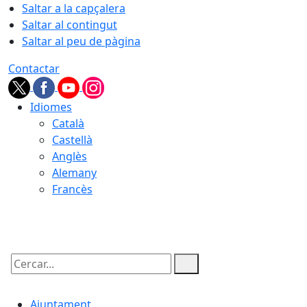
Saltar a la capçalera
Saltar al contingut
Saltar al peu de pàgina
Contactar
Idiomes
Català
Castellà
Anglès
Alemany
Francès
07.08.2026 | 14:58
Cercar:
Ajuntament