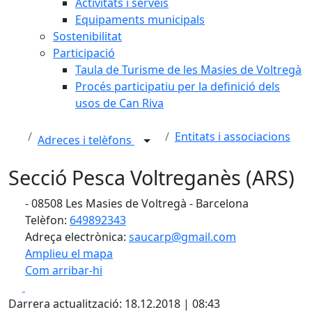
Activitats i serveis
Equipaments municipals
Sostenibilitat
Participació
Taula de Turisme de les Masies de Voltregà
Procés participatiu per la definició dels
usos de Can Riva
Entitats i associacions
Adreces i telèfons
Secció Pesca Voltreganès (ARS)
- 08508 Les Masies de Voltregà - Barcelona
Telèfon:
649892343
Adreça electrònica:
saucarp@gmail.com
Amplieu el mapa
Com arribar-hi
Leaflet
| ©
OpenStreetMap
contributors
Facebook
X
+
Darrera actualització: 18.12.2018 | 08:43