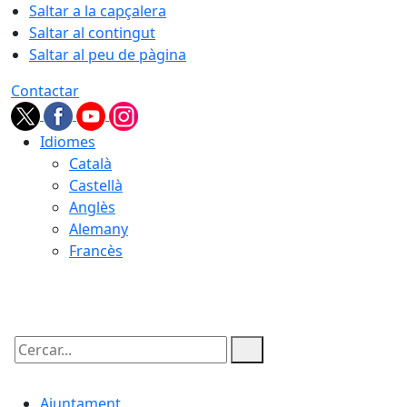
Saltar a la capçalera
Saltar al contingut
Saltar al peu de pàgina
Contactar
Idiomes
Català
Castellà
Anglès
Alemany
Francès
08.08.2026 | 17:13
Cercar:
Ajuntament