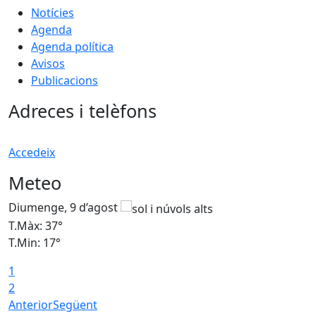
Notícies
Agenda
Agenda política
Avisos
Publicacions
Adreces i telèfons
Accedeix
Meteo
Diumenge, 9 d’agost
D
T.Màx: 37°
T
T.Min: 17°
T
1
T
2
Anterior
Següent