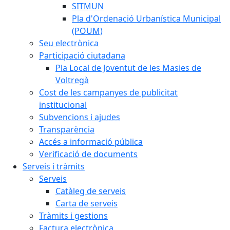
SITMUN
Pla d'Ordenació Urbanística Municipal
(POUM)
Seu electrònica
Participació ciutadana
Pla Local de Joventut de les Masies de
Voltregà
Cost de les campanyes de publicitat
institucional
Subvencions i ajudes
Transparència
Accés a informació pública
Verificació de documents
Serveis i tràmits
Serveis
Catàleg de serveis
Carta de serveis
Tràmits i gestions
Factura electrònica