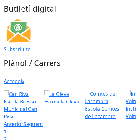
Butlletí digital
Subscriu-te
Plànol / Carrers
Accedeix
Escola Bressol
Escola la Gleva
Escola Comtes
Instit
Municipal Can
de Lacambra
Voltr
Riva
Anterior
Següent
1
2