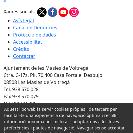
Xarxes socials:
Avís legal
Canal de Denúncies
Protecció de dades
Accessibilitat
Crèdits
Contactar
Ajuntament de les Masies de Voltregà
Ctra. C-17z, Pk. 70,400 Casa Forta el Despujol
08508 Les Masies de Voltregà
Tel. 938 570 028
Fax 938 570 079
NIF P0811600F
Aquest lloc web fa servir cookies pròpies i de tercers per
Amb la col·laboració de:
facilitar-te una experiència de navegació òptima i recollir
informació anònima per millorar i adaptar-nos a les teves
preferències i pautes de navegació. Navegar sense acceptar