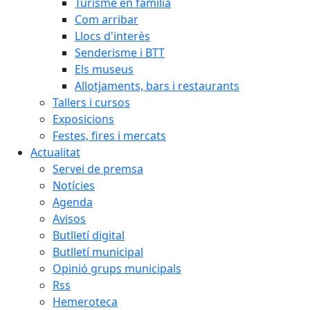
Turisme en família
Com arribar
Llocs d'interès
Senderisme i BTT
Els museus
Allotjaments, bars i restaurants
Tallers i cursos
Exposicions
Festes, fires i mercats
Actualitat
Servei de premsa
Notícies
Agenda
Avisos
Butlletí digital
Butlletí municipal
Opinió grups municipals
Rss
Hemeroteca