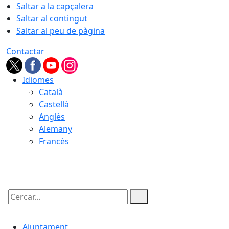
Saltar a la capçalera
Saltar al contingut
Saltar al peu de pàgina
Contactar
Idiomes
Català
Castellà
Anglès
Alemany
Francès
06.08.2026 | 00:17
Cercar:
Ajuntament