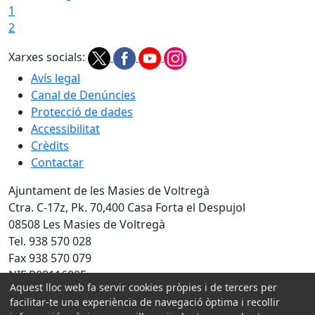
1
2
Xarxes socials:
Avís legal
Canal de Denúncies
Protecció de dades
Accessibilitat
Crèdits
Contactar
Ajuntament de les Masies de Voltregà
Ctra. C-17z, Pk. 70,400 Casa Forta el Despujol
08508 Les Masies de Voltregà
Tel. 938 570 028
Fax 938 570 079
NIF P0811600F
Aquest lloc web fa servir cookies pròpies i de tercers per
facilitar-te una experiència de navegació òptima i recollir
Amb la col·laboració de: