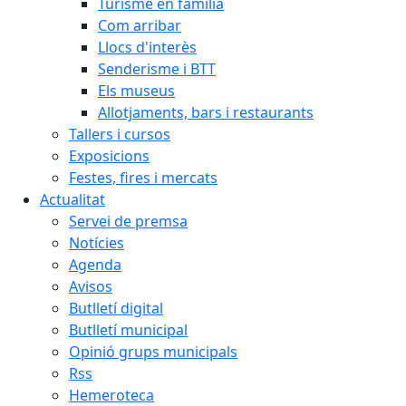
Turisme en família
Com arribar
Llocs d'interès
Senderisme i BTT
Els museus
Allotjaments, bars i restaurants
Tallers i cursos
Exposicions
Festes, fires i mercats
Actualitat
Servei de premsa
Notícies
Agenda
Avisos
Butlletí digital
Butlletí municipal
Opinió grups municipals
Rss
Hemeroteca