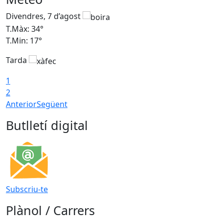
Divendres, 7 d’agost
D
T.Màx: 34°
T
T.Min: 17°
T
Tarda
T
1
2
Anterior
Següent
Butlletí digital
Subscriu-te
Plànol / Carrers