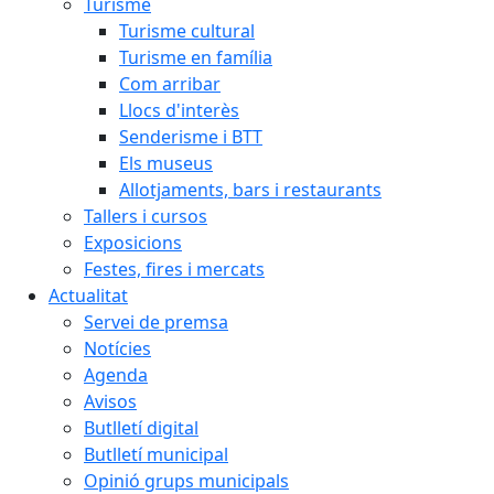
Turisme
Turisme cultural
Turisme en família
Com arribar
Llocs d'interès
Senderisme i BTT
Els museus
Allotjaments, bars i restaurants
Tallers i cursos
Exposicions
Festes, fires i mercats
Actualitat
Servei de premsa
Notícies
Agenda
Avisos
Butlletí digital
Butlletí municipal
Opinió grups municipals