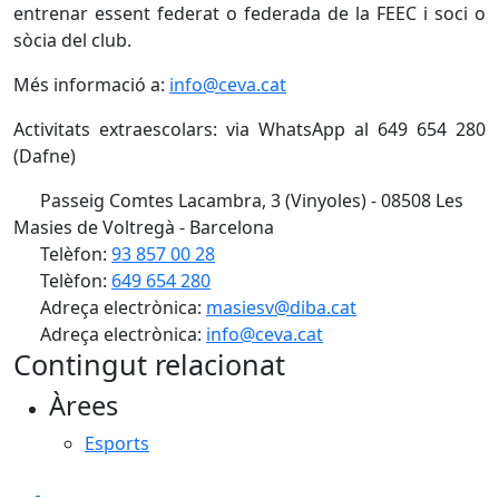
entrenar essent federat o federada de la FEEC i soci o
sòcia del club.
Més informació a:
info@ceva.cat
Activitats extraescolars: via WhatsApp al 649 654 280
(Dafne)
Passeig Comtes Lacambra, 3 (Vinyoles) - 08508 Les
Masies de Voltregà - Barcelona
Telèfon:
93 857 00 28
Telèfon:
649 654 280
Adreça electrònica:
masiesv@diba.cat
Adreça electrònica:
info@ceva.cat
Contingut relacionat
Àrees
Esports
Facebook
X