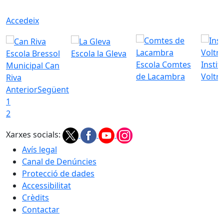
Accedeix
Escola Bressol
Escola la Gleva
Escola Comtes
Instit
Municipal Can
de Lacambra
Voltr
Riva
Anterior
Següent
1
2
Xarxes socials:
Avís legal
Canal de Denúncies
Protecció de dades
Accessibilitat
Crèdits
Contactar