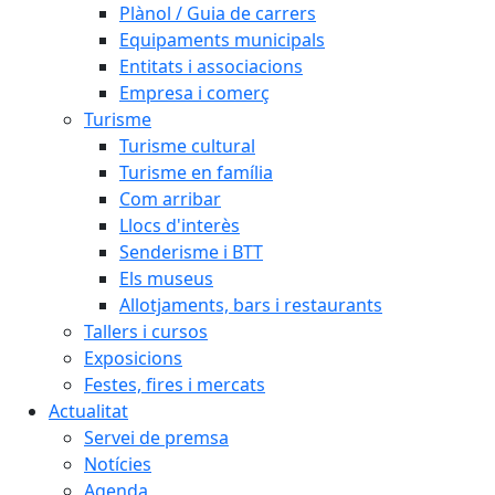
Plànol / Guia de carrers
Equipaments municipals
Entitats i associacions
Empresa i comerç
Turisme
Turisme cultural
Turisme en família
Com arribar
Llocs d'interès
Senderisme i BTT
Els museus
Allotjaments, bars i restaurants
Tallers i cursos
Exposicions
Festes, fires i mercats
Actualitat
Servei de premsa
Notícies
Agenda