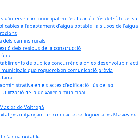
intervenció municipal en l'edificació i l'ús del sòl i del s
cables a l'abastament d'aigua potable i als usos de l'aigua
bracions
a dels camins rurals
stió dels residus de la construcció
rònic
abliments de pública concurrència on es desenvolupin activ
 municipals que requereixen comunicació prèvia
adana
ministrativa en els actes d'edificació i ús del sòl
tilització de la deixalleria municipal
 Masies de Voltregà
itatges mitjançant un contracte de lloguer a les Masies de
t d'aigua potable