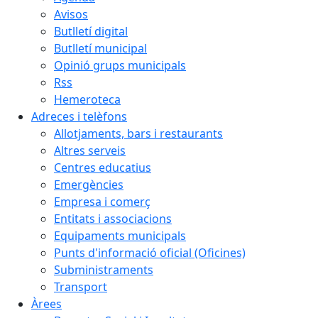
Avisos
Butlletí digital
Butlletí municipal
Opinió grups municipals
Rss
Hemeroteca
Adreces i telèfons
Allotjaments, bars i restaurants
Altres serveis
Centres educatius
Emergències
Empresa i comerç
Entitats i associacions
Equipaments municipals
Punts d'informació oficial (Oficines)
Subministraments
Transport
Àrees