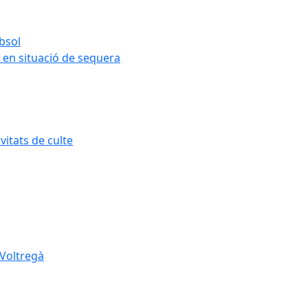
ubsol
 en situació de sequera
itats de culte
 Voltregà