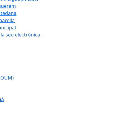
egueram
iutadana
parella
nicipal
la seu electrònica
(POUM)
gà