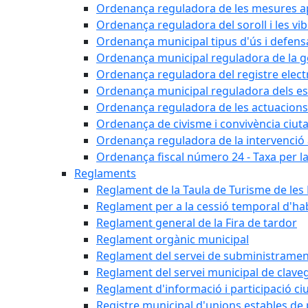
Ordenança reguladora de les mesures apli
Ordenança reguladora del soroll i les vi
Ordenança municipal tipus d'ús i defens
Ordenança municipal reguladora de la ge
Ordenança reguladora del registre elect
Ordenança municipal reguladora dels est
Ordenança reguladora de les actuacions
Ordenança de civisme i convivència ciut
Ordenança reguladora de la intervenció ad
Ordenança fiscal número 24 - Taxa per la u
Reglaments
Reglament de la Taula de Turisme de les
Reglament per a la cessió temporal d'hab
Reglament general de la Fira de tardor
Reglament orgànic municipal
Reglament del servei de subministramen
Reglament del servei municipal de clav
Reglament d'informació i participació c
Registre municipal d'unions estables de 