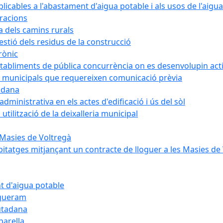
cables a l'abastament d'aigua potable i als usos de l'aigua
bracions
a dels camins rurals
stió dels residus de la construcció
rònic
abliments de pública concurrència on es desenvolupin activ
 municipals que requereixen comunicació prèvia
adana
ministrativa en els actes d'edificació i ús del sòl
tilització de la deixalleria municipal
 Masies de Voltregà
itatges mitjançant un contracte de lloguer a les Masies de
t d'aigua potable
egueram
iutadana
parella