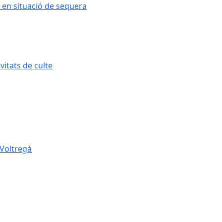
 en situació de sequera
itats de culte
 Voltregà