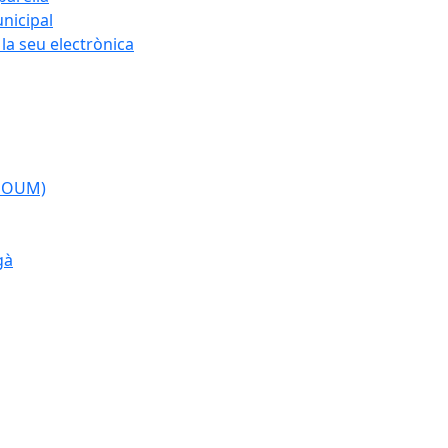
nicipal
la seu electrònica
(POUM)
gà