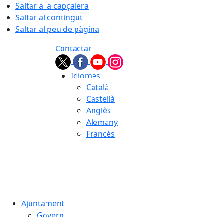
Saltar a la capçalera
Saltar al contingut
Saltar al peu de pàgina
Contactar
Idiomes
Català
Castellà
Anglès
Alemany
Francès
07.08.2026 | 17:15
Ajuntament
Govern