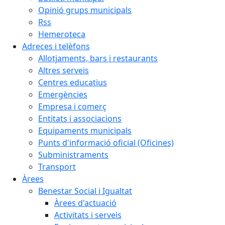
Opinió grups municipals
Rss
Hemeroteca
Adreces i telèfons
Allotjaments, bars i restaurants
Altres serveis
Centres educatius
Emergències
Empresa i comerç
Entitats i associacions
Equipaments municipals
Punts d'informació oficial (Oficines)
Subministraments
Transport
Àrees
Benestar Social i Igualtat
Àrees d'actuació
Activitats i serveis