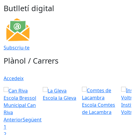
Butlletí digital
Subscriu-te
Plànol / Carrers
Accedeix
Escola Bressol
Escola la Gleva
Escola Comtes
Instit
Municipal Can
de Lacambra
Voltr
Riva
Anterior
Següent
1
2