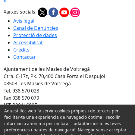
Xarxes socials:
Avís legal
Canal de Denúncies
Protecció de dades
Accessibilitat
Crèdits
Contactar
Ajuntament de les Masies de Voltregà
Ctra. C-17z, Pk. 70,400 Casa Forta el Despujol
08508 Les Masies de Voltregà
Tel. 938 570 028
Fax 938 570 079
NIF P0811600F
Aquest lloc web fa servir cookies pròpies i de tercers per
Amb la col·laboració de:
facilitar-te una experiència de navegació òptima i recollir
informació anònima per millorar i adaptar-nos a les teves
preferències i pautes de navegació. Navegar sense acceptar