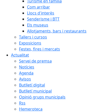
Turisme en família
Com arribar
Llocs d'interès
Senderisme i BTT
Els museus
Allotjaments, bars i restaurants
Tallers i cursos
Exposicions
Festes, fires i mercats
Actualitat
Servei de premsa
Notícies
Agenda
Avisos
Butlletí digital
Butlletí municipal
Opinió grups municipals
Rss
Hemeroteca