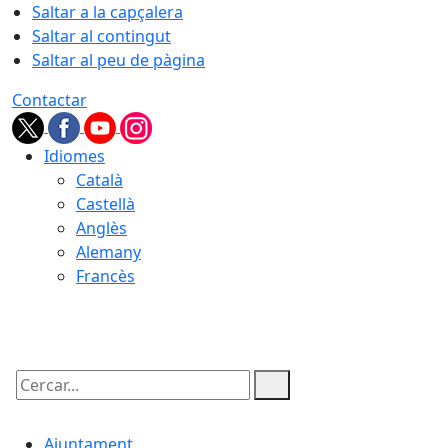
Saltar a la capçalera
Saltar al contingut
Saltar al peu de pàgina
Contactar
Idiomes
Català
Castellà
Anglès
Alemany
Francès
08.08.2026 | 16:09
Cercar:
Ajuntament