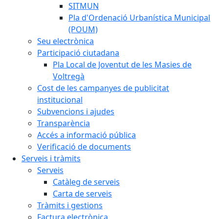
SITMUN
Pla d'Ordenació Urbanística Municipal
(POUM)
Seu electrònica
Participació ciutadana
Pla Local de Joventut de les Masies de
Voltregà
Cost de les campanyes de publicitat
institucional
Subvencions i ajudes
Transparència
Accés a informació pública
Verificació de documents
Serveis i tràmits
Serveis
Catàleg de serveis
Carta de serveis
Tràmits i gestions
Factura electrònica