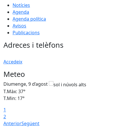
Notícies
Agenda
Agenda política
Avisos
Publicacions
Adreces i telèfons
Accedeix
Meteo
Diumenge, 9 d’agost
D
T.Màx: 37°
T
T.Min: 17°
T
1
T
2
Anterior
Següent