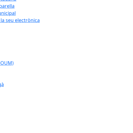
parella
nicipal
la seu electrònica
(POUM)
gà