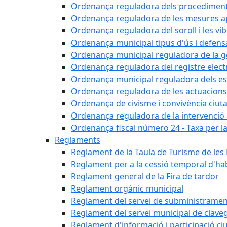
Ordenança reguladora dels procediments d'
Ordenança reguladora de les mesures apli
Ordenança reguladora del soroll i les vi
Ordenança municipal tipus d'ús i defens
Ordenança municipal reguladora de la ge
Ordenança reguladora del registre elect
Ordenança municipal reguladora dels est
Ordenança reguladora de les actuacions
Ordenança de civisme i convivència ciut
Ordenança reguladora de la intervenció ad
Ordenança fiscal número 24 - Taxa per la u
Reglaments
Reglament de la Taula de Turisme de les
Reglament per a la cessió temporal d'hab
Reglament general de la Fira de tardor
Reglament orgànic municipal
Reglament del servei de subministramen
Reglament del servei municipal de clav
Reglament d'informació i participació c