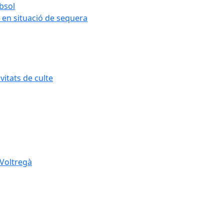
ubsol
 en situació de sequera
itats de culte
 Voltregà