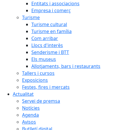
Entitats i associacions
Empresa i comerç
Turisme
Turisme cultural
Turisme en família
Com arribar
Llocs d'interès
Senderisme i BTT
Els museus
Allotjaments, bars i restaurants
Tallers i cursos
Exposicions
Festes, fires i mercats
Actualitat
Servei de premsa
Notícies
Agenda
Avisos
Butlletí digital