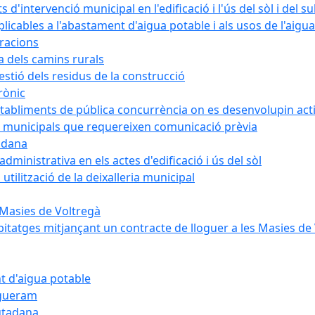
intervenció municipal en l'edificació i l'ús del sòl i del s
cables a l'abastament d'aigua potable i als usos de l'aigua
bracions
a dels camins rurals
stió dels residus de la construcció
rònic
abliments de pública concurrència on es desenvolupin activ
 municipals que requereixen comunicació prèvia
adana
ministrativa en els actes d'edificació i ús del sòl
tilització de la deixalleria municipal
 Masies de Voltregà
itatges mitjançant un contracte de lloguer a les Masies de
t d'aigua potable
egueram
iutadana