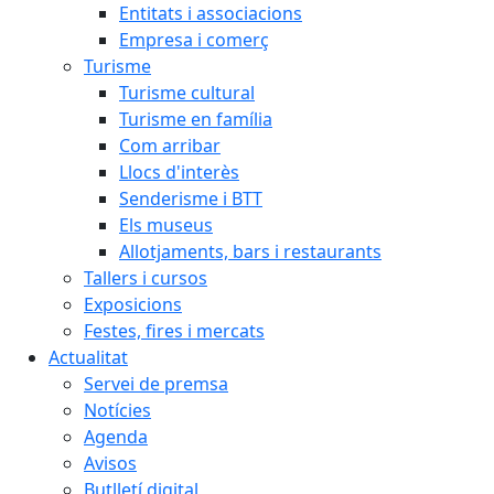
Entitats i associacions
Empresa i comerç
Turisme
Turisme cultural
Turisme en família
Com arribar
Llocs d'interès
Senderisme i BTT
Els museus
Allotjaments, bars i restaurants
Tallers i cursos
Exposicions
Festes, fires i mercats
Actualitat
Servei de premsa
Notícies
Agenda
Avisos
Butlletí digital