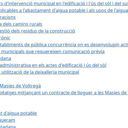
intervenció municipal en l'edificació i l'ús del sòl i del s
cables a l'abastament d'aigua potable i als usos de l'aigua
bracions
a dels camins rurals
stió dels residus de la construcció
rònic
abliments de pública concurrència on es desenvolupin activ
 municipals que requereixen comunicació prèvia
adana
ministrativa en els actes d'edificació i ús del sòl
tilització de la deixalleria municipal
 Masies de Voltregà
itatges mitjançant un contracte de lloguer a les Masies de
t d'aigua potable
egueram
iutadana