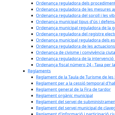
Ordenança reguladora dels procediments d'
Ordenança reguladora de les mesures apli
Ordenança reguladora del soroll i les vi
Ordenança municipal tipus d'ús i defens
Ordenança municipal reguladora de la ge
Ordenança reguladora del registre elect
Ordenança municipal reguladora dels est
Ordenança reguladora de les actuacions
Ordenança de civisme i convivència ciut
Ordenança reguladora de la intervenció ad
Ordenança fiscal número 24 - Taxa per la u
Reglaments
Reglament de la Taula de Turisme de les
Reglament per a la cessió temporal d'hab
Reglament general de la Fira de tardor
Reglament orgànic municipal
Reglament del servei de subministramen
Reglament del servei municipal de clav
Reglament d'informació i participació c