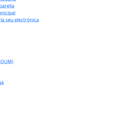
parella
nicipal
la seu electrònica
(POUM)
gà