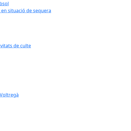
ubsol
 en situació de sequera
itats de culte
 Voltregà