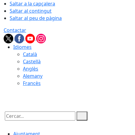
Saltar a la capçalera
Saltar al contingut
Saltar al peu de pàgina
Contactar
Idiomes
Català
Castellà
Anglès
Alemany
Francès
05.08.2026 | 21:59
Cercar:
Ajuntament