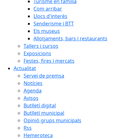
Turisme en família
Com arribar
Llocs d'interès
Senderisme i BTT
Els museus
Allotjaments, bars i restaurants
Tallers i cursos
Exposicions
Festes, fires i mercats
Actualitat
Servei de premsa
Notícies
Agenda
Avisos
Butlletí digital
Butlletí municipal
Opinió grups municipals
Rss
Hemeroteca