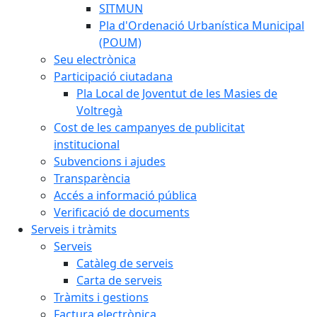
SITMUN
Pla d'Ordenació Urbanística Municipal
(POUM)
Seu electrònica
Participació ciutadana
Pla Local de Joventut de les Masies de
Voltregà
Cost de les campanyes de publicitat
institucional
Subvencions i ajudes
Transparència
Accés a informació pública
Verificació de documents
Serveis i tràmits
Serveis
Catàleg de serveis
Carta de serveis
Tràmits i gestions
Factura electrònica