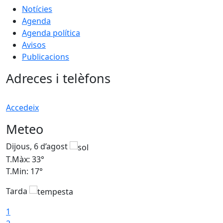
Notícies
Agenda
Agenda política
Avisos
Publicacions
Adreces i telèfons
Accedeix
Meteo
Dijous, 6 d’agost
D
T.Màx: 33°
T
T.Min: 17°
T
Tarda
T
1