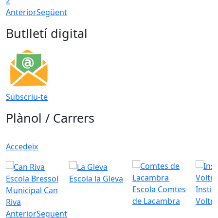
2
Anterior
Següent
Butlletí digital
Subscriu-te
Plànol / Carrers
Accedeix
Escola Bressol
Escola la Gleva
Escola Comtes
Instit
Municipal Can
de Lacambra
Voltr
Riva
Anterior
Següent