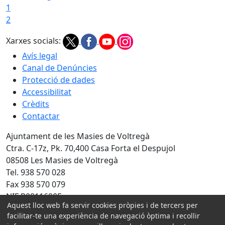
1
2
Xarxes socials:
Avís legal
Canal de Denúncies
Protecció de dades
Accessibilitat
Crèdits
Contactar
Ajuntament de les Masies de Voltregà
Ctra. C-17z, Pk. 70,400 Casa Forta el Despujol
08508 Les Masies de Voltregà
Tel. 938 570 028
Fax 938 570 079
NIF P0811600F
Aquest lloc web fa servir cookies pròpies i de tercers per
facilitar-te una experiència de navegació òptima i recollir
Amb la col·laboració de: