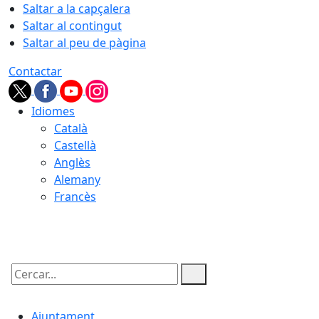
Saltar a la capçalera
Saltar al contingut
Saltar al peu de pàgina
Contactar
Idiomes
Català
Castellà
Anglès
Alemany
Francès
09.08.2026 | 13:52
Cercar:
Ajuntament