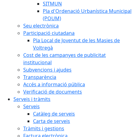
SITMUN
Pla d'Ordenació Urbanística Municipal
(POUM)
Seu electrònica
Participació ciutadana
Pla Local de Joventut de les Masies de
Voltregà
Cost de les campanyes de publicitat
institucional
Subvencions i ajudes
Transparència
Accés a informació pública
Verificació de documents
Serveis i tràmits
Serveis
Catàleg de serveis
Carta de serveis
Tràmits i gestions
Factura electrònica