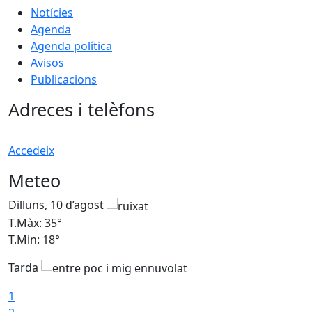
Notícies
Agenda
Agenda política
Avisos
Publicacions
Adreces i telèfons
Accedeix
Meteo
Dilluns, 10 d’agost
D
T.Màx: 35°
T
T.Min: 18°
T
Tarda
T
1