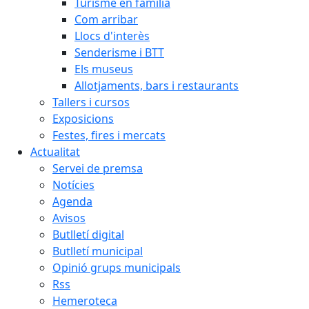
Turisme en família
Com arribar
Llocs d'interès
Senderisme i BTT
Els museus
Allotjaments, bars i restaurants
Tallers i cursos
Exposicions
Festes, fires i mercats
Actualitat
Servei de premsa
Notícies
Agenda
Avisos
Butlletí digital
Butlletí municipal
Opinió grups municipals
Rss
Hemeroteca