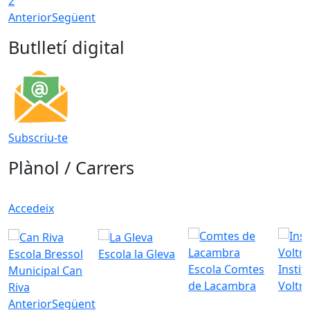
2
Anterior
Següent
Butlletí digital
Subscriu-te
Plànol / Carrers
Accedeix
Escola Bressol
Escola la Gleva
Escola Comtes
Instit
Municipal Can
de Lacambra
Voltr
Riva
Anterior
Següent