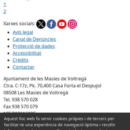
1
2
Xarxes socials:
Avís legal
Canal de Denúncies
Protecció de dades
Accessibilitat
Crèdits
Contactar
Ajuntament de les Masies de Voltregà
Ctra. C-17z, Pk. 70,400 Casa Forta el Despujol
08508 Les Masies de Voltregà
Tel. 938 570 028
Fax 938 570 079
NIF P0811600F
Aquest lloc web fa servir cookies pròpies i de tercers per
facilitar-te una experiència de navegació òptima i recollir
Amb la col·laboració de: