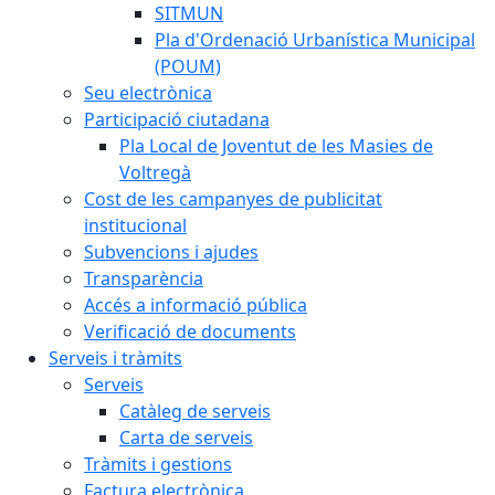
SITMUN
Pla d'Ordenació Urbanística Municipal
(POUM)
Seu electrònica
Participació ciutadana
Pla Local de Joventut de les Masies de
Voltregà
Cost de les campanyes de publicitat
institucional
Subvencions i ajudes
Transparència
Accés a informació pública
Verificació de documents
Serveis i tràmits
Serveis
Catàleg de serveis
Carta de serveis
Tràmits i gestions
Factura electrònica