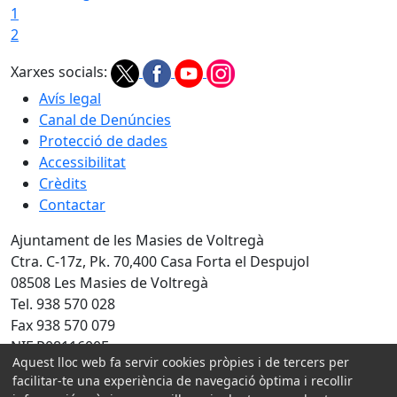
1
2
Xarxes socials:
Avís legal
Canal de Denúncies
Protecció de dades
Accessibilitat
Crèdits
Contactar
Ajuntament de les Masies de Voltregà
Ctra. C-17z, Pk. 70,400 Casa Forta el Despujol
08508 Les Masies de Voltregà
Tel. 938 570 028
Fax 938 570 079
NIF P0811600F
Aquest lloc web fa servir cookies pròpies i de tercers per
facilitar-te una experiència de navegació òptima i recollir
Amb la col·laboració de: