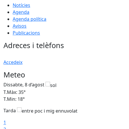
Notícies
Agenda
Agenda política
Avisos
Publicacions
Adreces i telèfons
Accedeix
Meteo
Dissabte, 8 d’agost
D
T.Màx: 35°
T
T.Min: 18°
T
Tarda
T
1