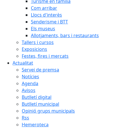
Turisme en família
Com arribar
Llocs d'interès
Senderisme i BTT
Els museus
Allotjaments, bars i restaurants
Tallers i cursos
Exposicions
Festes, fires i mercats
Actualitat
Servei de premsa
Notícies
Agenda
Avisos
Butlletí digital
Butlletí municipal
Opinió grups municipals
Rss
Hemeroteca