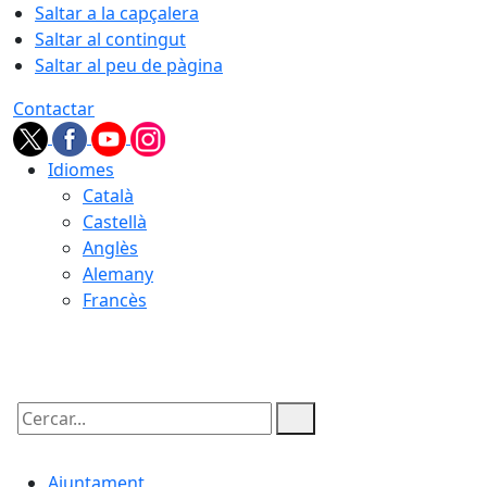
Saltar a la capçalera
Saltar al contingut
Saltar al peu de pàgina
Contactar
Idiomes
Català
Castellà
Anglès
Alemany
Francès
07.08.2026 | 19:03
Cercar:
Ajuntament