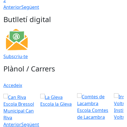
2
Anterior
Següent
Butlletí digital
Subscriu-te
Plànol / Carrers
Accedeix
Escola Bressol
Escola la Gleva
Escola Comtes
Instit
Municipal Can
de Lacambra
Voltr
Riva
Anterior
Següent