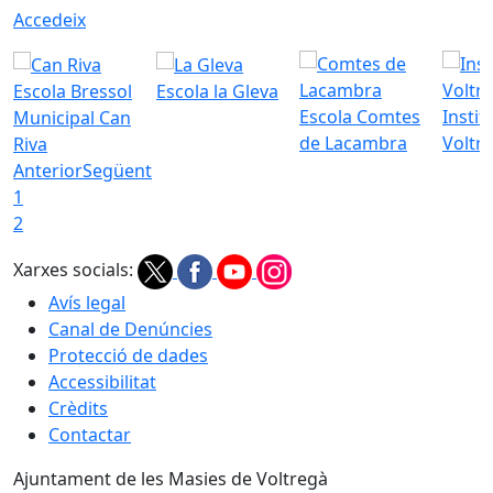
Accedeix
Escola Bressol
Escola la Gleva
Escola Comtes
Instit
Municipal Can
de Lacambra
Voltr
Riva
Anterior
Següent
1
2
Xarxes socials:
Avís legal
Canal de Denúncies
Protecció de dades
Accessibilitat
Crèdits
Contactar
Ajuntament de les Masies de Voltregà