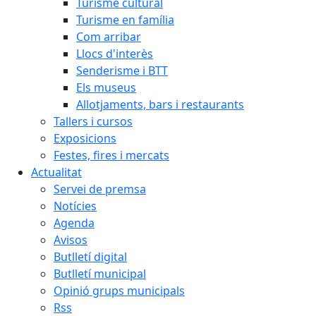
Turisme cultural
Turisme en família
Com arribar
Llocs d'interès
Senderisme i BTT
Els museus
Allotjaments, bars i restaurants
Tallers i cursos
Exposicions
Festes, fires i mercats
Actualitat
Servei de premsa
Notícies
Agenda
Avisos
Butlletí digital
Butlletí municipal
Opinió grups municipals
Rss