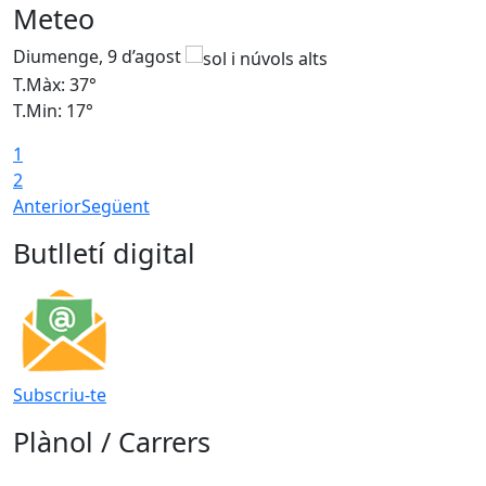
Meteo
Diumenge, 9 d’agost
D
T.Màx: 37°
T
T.Min: 17°
T
1
T
2
Anterior
Següent
Butlletí digital
Subscriu-te
Plànol / Carrers