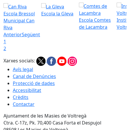
Escola Bressol
Escola la Gleva
Escola Comtes
Instit
Municipal Can
de Lacambra
Voltr
Riva
Anterior
Següent
1
2
Xarxes socials:
Avís legal
Canal de Denúncies
Protecció de dades
Accessibilitat
Crèdits
Contactar
Ajuntament de les Masies de Voltregà
Ctra. C-17z, Pk. 70,400 Casa Forta el Despujol
08508 Les Masies de Voltregà