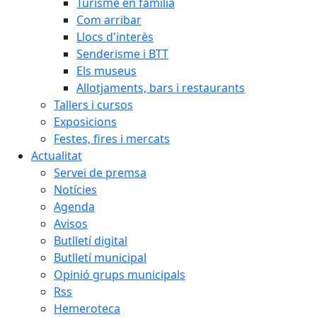
Turisme en família
Com arribar
Llocs d'interès
Senderisme i BTT
Els museus
Allotjaments, bars i restaurants
Tallers i cursos
Exposicions
Festes, fires i mercats
Actualitat
Servei de premsa
Notícies
Agenda
Avisos
Butlletí digital
Butlletí municipal
Opinió grups municipals
Rss
Hemeroteca