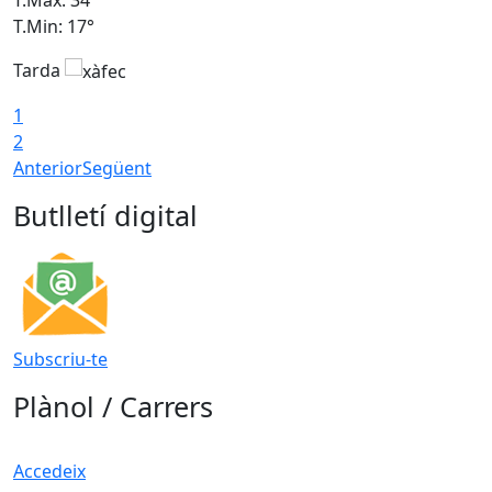
T.Min: 17°
T
Tarda
T
1
2
Anterior
Següent
Butlletí digital
Subscriu-te
Plànol / Carrers
Accedeix