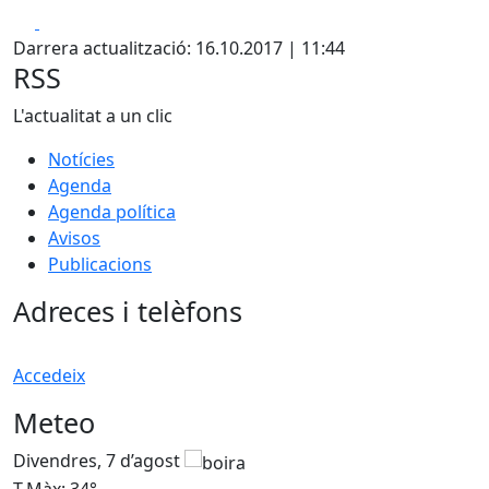
Facebook
X
Darrera actualització: 16.10.2017 | 11:44
RSS
L'actualitat a un clic
Notícies
Agenda
Agenda política
Avisos
Publicacions
Adreces i telèfons
Accedeix
Meteo
Divendres, 7 d’agost
D
T.Màx: 34°
T