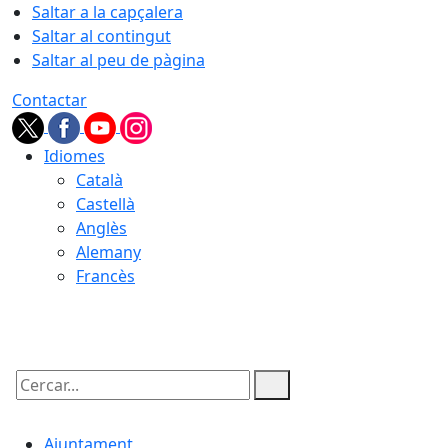
Saltar a la capçalera
Saltar al contingut
Saltar al peu de pàgina
Contactar
Idiomes
Català
Castellà
Anglès
Alemany
Francès
07.08.2026 | 11:42
Cercar:
Ajuntament