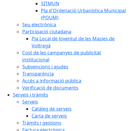
SITMUN
Pla d'Ordenació Urbanística Municipal
(POUM)
Seu electrònica
Participació ciutadana
Pla Local de Joventut de les Masies de
Voltregà
Cost de les campanyes de publicitat
institucional
Subvencions i ajudes
Transparència
Accés a informació pública
Verificació de documents
Serveis i tràmits
Serveis
Catàleg de serveis
Carta de serveis
Tràmits i gestions
Factura electrònica