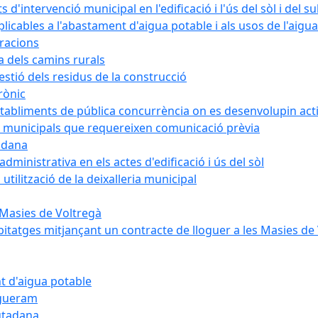
intervenció municipal en l'edificació i l'ús del sòl i del s
cables a l'abastament d'aigua potable i als usos de l'aigua
bracions
a dels camins rurals
stió dels residus de la construcció
rònic
abliments de pública concurrència on es desenvolupin activ
 municipals que requereixen comunicació prèvia
adana
ministrativa en els actes d'edificació i ús del sòl
tilització de la deixalleria municipal
 Masies de Voltregà
itatges mitjançant un contracte de lloguer a les Masies de
t d'aigua potable
egueram
iutadana