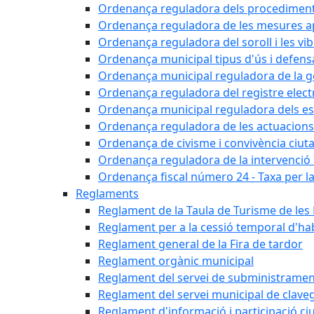
Ordenança reguladora dels procediments d'
Ordenança reguladora de les mesures apli
Ordenança reguladora del soroll i les vi
Ordenança municipal tipus d'ús i defens
Ordenança municipal reguladora de la ge
Ordenança reguladora del registre elect
Ordenança municipal reguladora dels est
Ordenança reguladora de les actuacions
Ordenança de civisme i convivència ciut
Ordenança reguladora de la intervenció ad
Ordenança fiscal número 24 - Taxa per la u
Reglaments
Reglament de la Taula de Turisme de les
Reglament per a la cessió temporal d'hab
Reglament general de la Fira de tardor
Reglament orgànic municipal
Reglament del servei de subministramen
Reglament del servei municipal de clav
Reglament d'informació i participació c