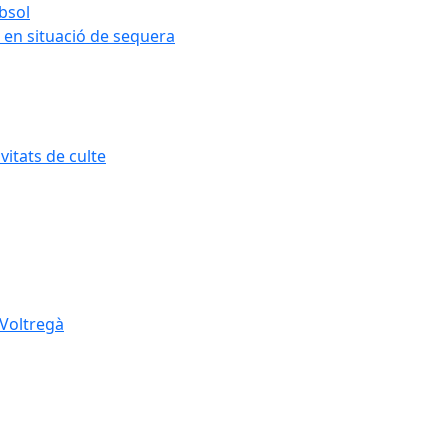
ubsol
 en situació de sequera
itats de culte
 Voltregà