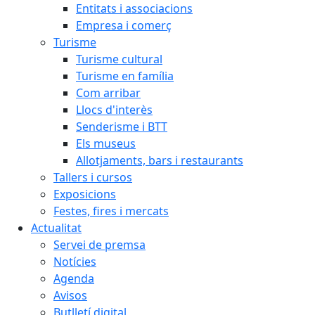
Entitats i associacions
Empresa i comerç
Turisme
Turisme cultural
Turisme en família
Com arribar
Llocs d'interès
Senderisme i BTT
Els museus
Allotjaments, bars i restaurants
Tallers i cursos
Exposicions
Festes, fires i mercats
Actualitat
Servei de premsa
Notícies
Agenda
Avisos
Butlletí digital