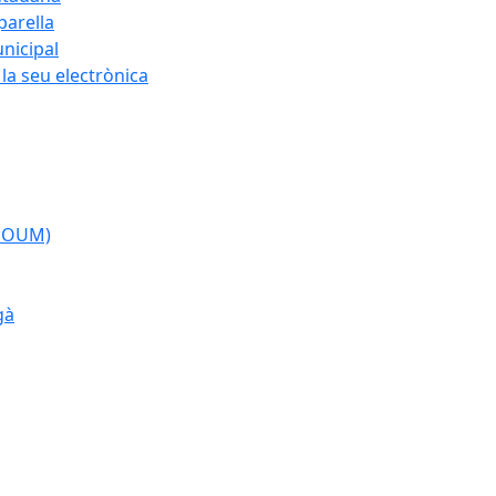
parella
nicipal
la seu electrònica
(POUM)
gà