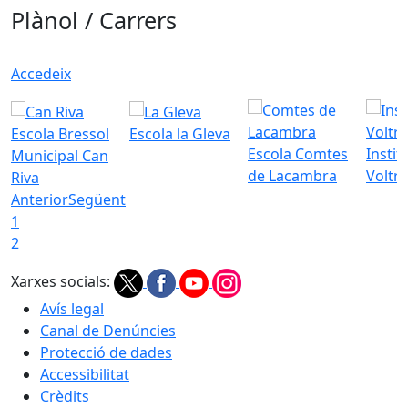
Plànol / Carrers
Accedeix
Escola Bressol
Escola la Gleva
Escola Comtes
Instit
Municipal Can
de Lacambra
Voltr
Riva
Anterior
Següent
1
2
Xarxes socials:
Avís legal
Canal de Denúncies
Protecció de dades
Accessibilitat
Crèdits