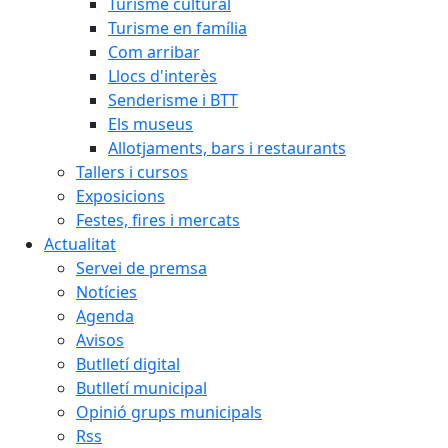
Turisme cultural
Turisme en família
Com arribar
Llocs d'interès
Senderisme i BTT
Els museus
Allotjaments, bars i restaurants
Tallers i cursos
Exposicions
Festes, fires i mercats
Actualitat
Servei de premsa
Notícies
Agenda
Avisos
Butlletí digital
Butlletí municipal
Opinió grups municipals
Rss