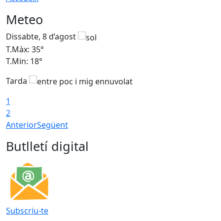
Meteo
Dissabte, 8 d’agost
D
T.Màx: 35°
T
T.Min: 18°
T
Tarda
T
1
2
Anterior
Següent
Butlletí digital
Subscriu-te