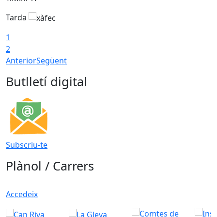
Tarda
T
1
2
Anterior
Següent
Butlletí digital
Subscriu-te
Plànol / Carrers
Accedeix