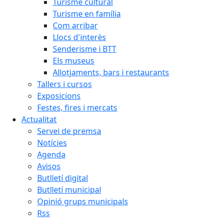
Turisme cultural
Turisme en família
Com arribar
Llocs d'interès
Senderisme i BTT
Els museus
Allotjaments, bars i restaurants
Tallers i cursos
Exposicions
Festes, fires i mercats
Actualitat
Servei de premsa
Notícies
Agenda
Avisos
Butlletí digital
Butlletí municipal
Opinió grups municipals
Rss