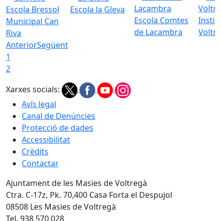
Escola Bressol
Escola la Gleva
Escola Comtes
Instit
Municipal Can
de Lacambra
Voltr
Riva
Anterior
Següent
1
2
Xarxes socials:
Avís legal
Canal de Denúncies
Protecció de dades
Accessibilitat
Crèdits
Contactar
Ajuntament de les Masies de Voltregà
Ctra. C-17z, Pk. 70,400 Casa Forta el Despujol
08508 Les Masies de Voltregà
Tel. 938 570 028