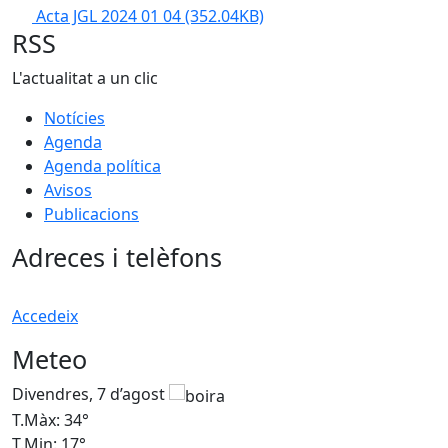
Acta JGL 2024 01 04
(352.04KB)
RSS
L'actualitat a un clic
Notícies
Agenda
Agenda política
Avisos
Publicacions
Adreces i telèfons
Accedeix
Meteo
Divendres, 7 d’agost
D
T.Màx: 34°
T
T.Min: 17°
T