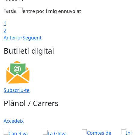
Tarda
T
1
2
Anterior
Següent
Butlletí digital
Subscriu-te
Plànol / Carrers
Accedeix