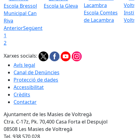
Escola Bressol
Escola la Gleva
Escola Comtes
Instit
Municipal Can
de Lacambra
Voltr
Riva
Anterior
Següent
1
2
Xarxes socials:
Avís legal
Canal de Denúncies
Protecció de dades
Accessibilitat
Crèdits
Contactar
Ajuntament de les Masies de Voltregà
Ctra. C-17z, Pk. 70,400 Casa Forta el Despujol
08508 Les Masies de Voltregà
Tel. 938 570 028