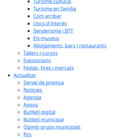
Turisme cultural
Turisme en família
Com arribar
Llocs d'interès
Senderisme i BTT
Els museus
Allotjaments, bars i restaurants
Tallers i cursos
Exposicions
Festes, fires i mercats
Actualitat
Servei de premsa
Notícies
Agenda
Avisos
Butlletí digital
Butlletí municipal
Opinió grups municipals
Rss