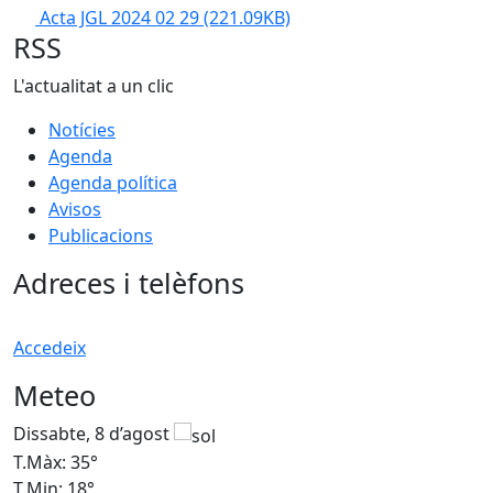
Acta JGL 2024 02 29
(221.09KB)
RSS
L'actualitat a un clic
Notícies
Agenda
Agenda política
Avisos
Publicacions
Adreces i telèfons
Accedeix
Meteo
Dissabte, 8 d’agost
D
T.Màx: 35°
T
T.Min: 18°
T