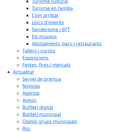
Turisme cultural
Turisme en família
Com arribar
Llocs d'interès
Senderisme i BTT
Els museus
Allotjaments, bars i restaurants
Tallers i cursos
Exposicions
Festes, fires i mercats
Actualitat
Servei de premsa
Notícies
Agenda
Avisos
Butlletí digital
Butlletí municipal
Opinió grups municipals
Rss