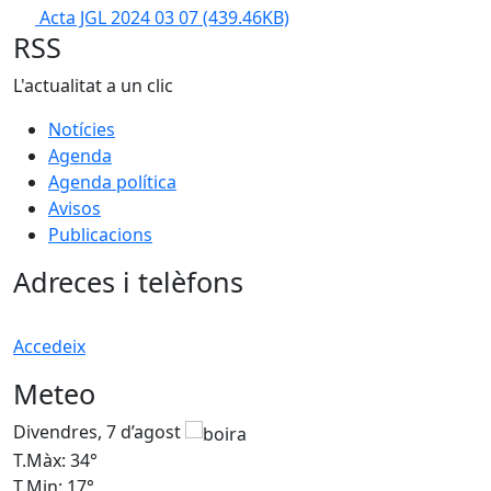
Acta JGL 2024 03 07
(439.46KB)
RSS
L'actualitat a un clic
Notícies
Agenda
Agenda política
Avisos
Publicacions
Adreces i telèfons
Accedeix
Meteo
Divendres, 7 d’agost
D
T.Màx: 34°
T
T.Min: 17°
T