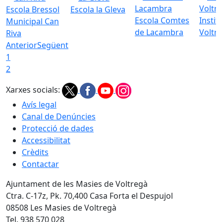
Escola Bressol
Escola la Gleva
Escola Comtes
Instit
Municipal Can
de Lacambra
Voltr
Riva
Anterior
Següent
1
2
Xarxes socials:
Avís legal
Canal de Denúncies
Protecció de dades
Accessibilitat
Crèdits
Contactar
Ajuntament de les Masies de Voltregà
Ctra. C-17z, Pk. 70,400 Casa Forta el Despujol
08508 Les Masies de Voltregà
Tel. 938 570 028