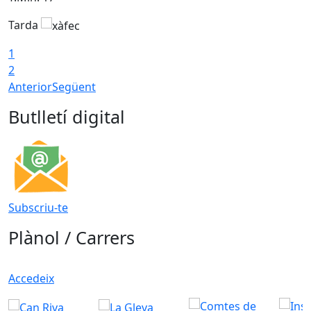
Tarda
T
1
2
Anterior
Següent
Butlletí digital
Subscriu-te
Plànol / Carrers
Accedeix