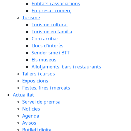
Entitats i associacions
Empresa i comerç
Turisme
Turisme cultural
Turisme en família
Com arribar
Llocs d'interès
Senderisme i BTT
Els museus
Allotjaments, bars i restaurants
Tallers i cursos
Exposicions
Festes, fires i mercats
Actualitat
Servei de premsa
Notícies
Agenda
Avisos
Butlletí digital