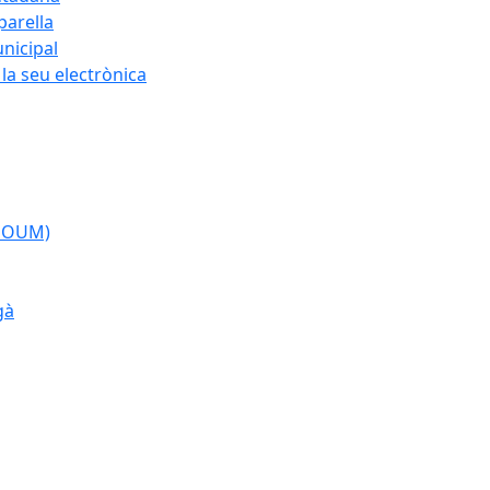
parella
nicipal
la seu electrònica
(POUM)
gà