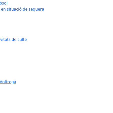
ubsol
 en situació de sequera
itats de culte
 Voltregà