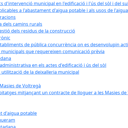
intervenció municipal en l'edificació i l'ús del sòl i del s
cables a l'abastament d'aigua potable i als usos de l'aigua
bracions
a dels camins rurals
stió dels residus de la construcció
rònic
abliments de pública concurrència on es desenvolupin activ
 municipals que requereixen comunicació prèvia
adana
ministrativa en els actes d'edificació i ús del sòl
tilització de la deixalleria municipal
 Masies de Voltregà
itatges mitjançant un contracte de lloguer a les Masies de
t d'aigua potable
egueram
iutadana