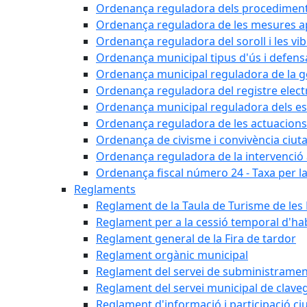
Ordenança reguladora dels procediments d'
Ordenança reguladora de les mesures apli
Ordenança reguladora del soroll i les vi
Ordenança municipal tipus d'ús i defens
Ordenança municipal reguladora de la ge
Ordenança reguladora del registre elect
Ordenança municipal reguladora dels est
Ordenança reguladora de les actuacions
Ordenança de civisme i convivència ciut
Ordenança reguladora de la intervenció ad
Ordenança fiscal número 24 - Taxa per la u
Reglaments
Reglament de la Taula de Turisme de les
Reglament per a la cessió temporal d'hab
Reglament general de la Fira de tardor
Reglament orgànic municipal
Reglament del servei de subministramen
Reglament del servei municipal de clav
Reglament d'informació i participació c