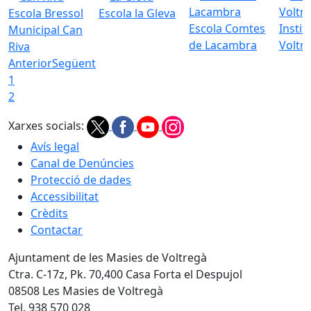
Escola Bressol
Escola la Gleva
Escola Comtes
Instit
Municipal Can
de Lacambra
Voltr
Riva
Anterior
Següent
1
2
Xarxes socials:
Avís legal
Canal de Denúncies
Protecció de dades
Accessibilitat
Crèdits
Contactar
Ajuntament de les Masies de Voltregà
Ctra. C-17z, Pk. 70,400 Casa Forta el Despujol
08508 Les Masies de Voltregà
Tel. 938 570 028