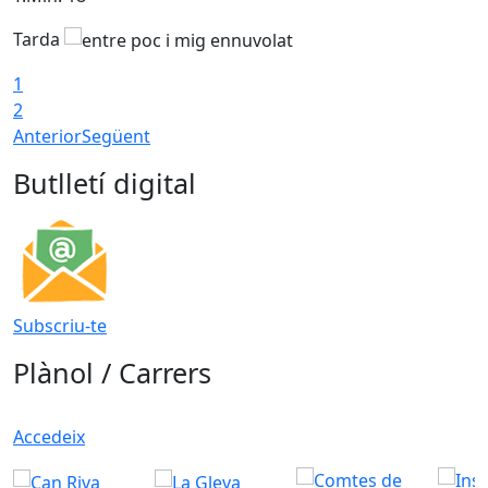
Tarda
T
1
2
Anterior
Següent
Butlletí digital
Subscriu-te
Plànol / Carrers
Accedeix