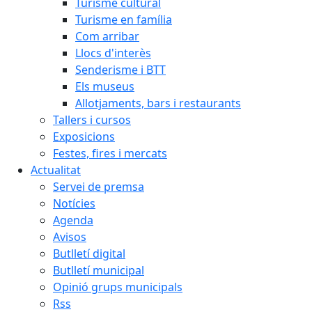
Turisme cultural
Turisme en família
Com arribar
Llocs d'interès
Senderisme i BTT
Els museus
Allotjaments, bars i restaurants
Tallers i cursos
Exposicions
Festes, fires i mercats
Actualitat
Servei de premsa
Notícies
Agenda
Avisos
Butlletí digital
Butlletí municipal
Opinió grups municipals
Rss