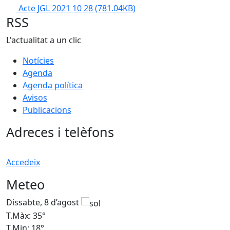
Acte JGL 2021 10 28
(781.04KB)
RSS
L'actualitat a un clic
Notícies
Agenda
Agenda política
Avisos
Publicacions
Adreces i telèfons
Accedeix
Meteo
Dissabte, 8 d’agost
D
T.Màx: 35°
T
T.Min: 18°
T