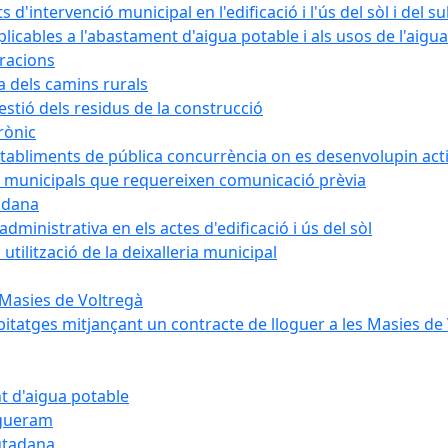
intervenció municipal en l'edificació i l'ús del sòl i del s
cables a l'abastament d'aigua potable i als usos de l'aigua
bracions
a dels camins rurals
stió dels residus de la construcció
rònic
abliments de pública concurrència on es desenvolupin activ
 municipals que requereixen comunicació prèvia
adana
ministrativa en els actes d'edificació i ús del sòl
tilització de la deixalleria municipal
 Masies de Voltregà
itatges mitjançant un contracte de lloguer a les Masies de
t d'aigua potable
egueram
iutadana