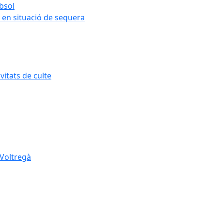
ubsol
 en situació de sequera
itats de culte
 Voltregà