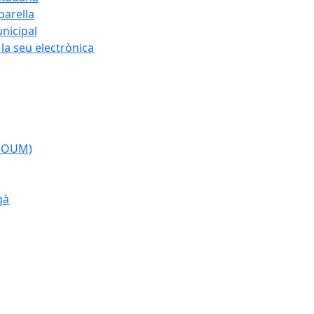
parella
nicipal
la seu electrònica
(POUM)
gà