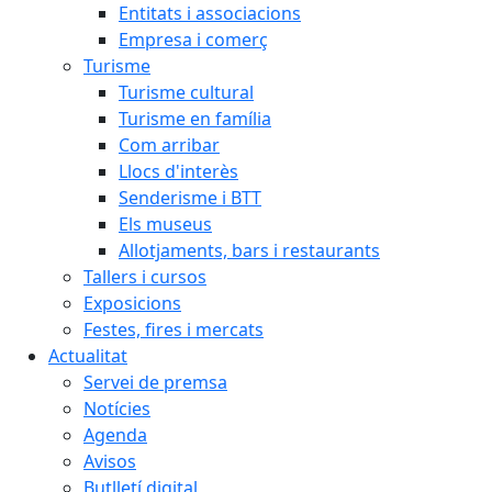
Entitats i associacions
Empresa i comerç
Turisme
Turisme cultural
Turisme en família
Com arribar
Llocs d'interès
Senderisme i BTT
Els museus
Allotjaments, bars i restaurants
Tallers i cursos
Exposicions
Festes, fires i mercats
Actualitat
Servei de premsa
Notícies
Agenda
Avisos
Butlletí digital