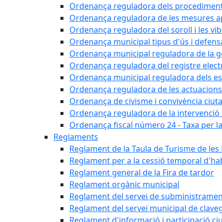
Ordenança reguladora dels procediments d'
Ordenança reguladora de les mesures apli
Ordenança reguladora del soroll i les vi
Ordenança municipal tipus d'ús i defens
Ordenança municipal reguladora de la ge
Ordenança reguladora del registre elect
Ordenança municipal reguladora dels est
Ordenança reguladora de les actuacions
Ordenança de civisme i convivència ciut
Ordenança reguladora de la intervenció ad
Ordenança fiscal número 24 - Taxa per la u
Reglaments
Reglament de la Taula de Turisme de les
Reglament per a la cessió temporal d'hab
Reglament general de la Fira de tardor
Reglament orgànic municipal
Reglament del servei de subministramen
Reglament del servei municipal de clav
Reglament d'informació i participació c