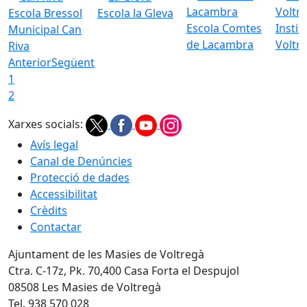
Escola Bressol
Escola la Gleva
Escola Comtes
Instit
Municipal Can
de Lacambra
Voltr
Riva
Anterior
Següent
1
2
Xarxes socials:
Avís legal
Canal de Denúncies
Protecció de dades
Accessibilitat
Crèdits
Contactar
Ajuntament de les Masies de Voltregà
Ctra. C-17z, Pk. 70,400 Casa Forta el Despujol
08508 Les Masies de Voltregà
Tel. 938 570 028