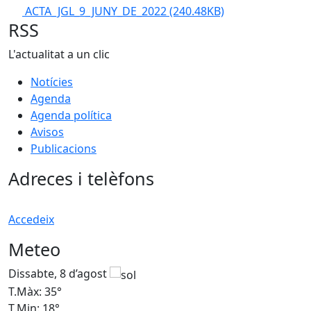
ACTA_JGL_9_JUNY_DE_2022
(240.48KB)
RSS
L'actualitat a un clic
Notícies
Agenda
Agenda política
Avisos
Publicacions
Adreces i telèfons
Accedeix
Meteo
Dissabte, 8 d’agost
D
T.Màx: 35°
T
T.Min: 18°
T