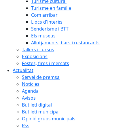
Turisme cultural
Turisme en família
Com arribar
Llocs d'interès
Senderisme i BTT
Els museus
Allotjaments, bars i restaurants
Tallers i cursos
Exposicions
Festes, fires i mercats
Actualitat
Servei de premsa
Notícies
Agenda
Avisos
Butlletí digital
Butlletí municipal
Opinió grups municipals
Rss