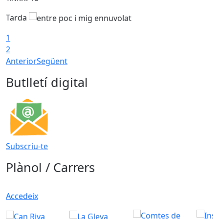
Tarda
T
1
2
Anterior
Següent
Butlletí digital
Subscriu-te
Plànol / Carrers
Accedeix