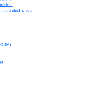
nicipal
la seu electrònica
(POUM)
gà