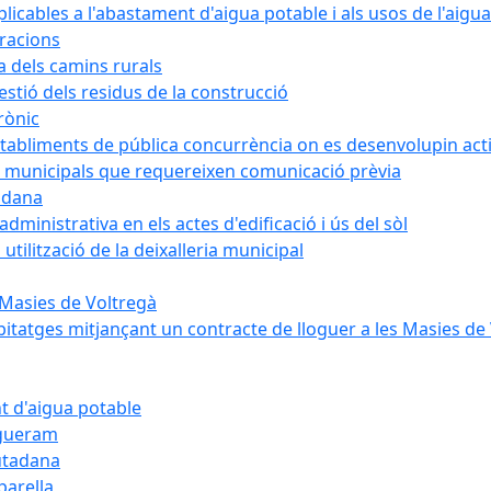
cables a l'abastament d'aigua potable i als usos de l'aigua
bracions
a dels camins rurals
stió dels residus de la construcció
rònic
abliments de pública concurrència on es desenvolupin activ
 municipals que requereixen comunicació prèvia
adana
ministrativa en els actes d'edificació i ús del sòl
tilització de la deixalleria municipal
 Masies de Voltregà
itatges mitjançant un contracte de lloguer a les Masies de
t d'aigua potable
egueram
iutadana
parella