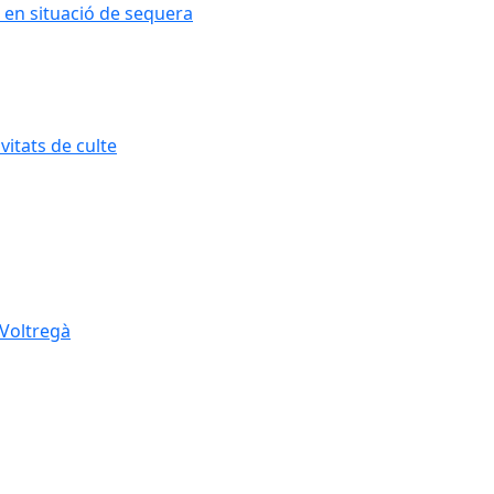
 en situació de sequera
itats de culte
 Voltregà