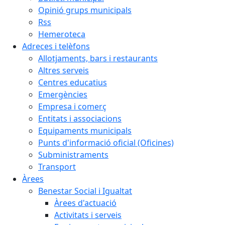
Opinió grups municipals
Rss
Hemeroteca
Adreces i telèfons
Allotjaments, bars i restaurants
Altres serveis
Centres educatius
Emergències
Empresa i comerç
Entitats i associacions
Equipaments municipals
Punts d'informació oficial (Oficines)
Subministraments
Transport
Àrees
Benestar Social i Igualtat
Àrees d'actuació
Activitats i serveis