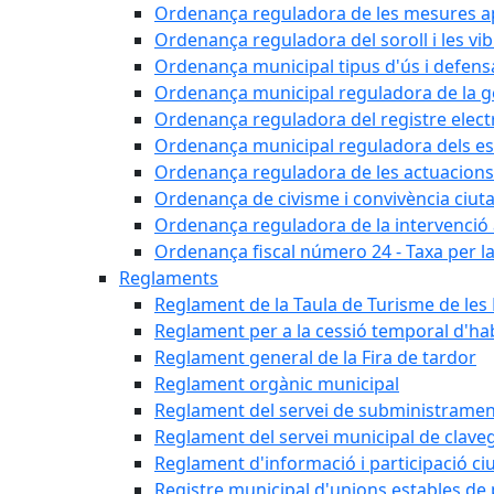
Ordenança reguladora de les mesures apli
Ordenança reguladora del soroll i les vi
Ordenança municipal tipus d'ús i defens
Ordenança municipal reguladora de la ge
Ordenança reguladora del registre elect
Ordenança municipal reguladora dels est
Ordenança reguladora de les actuacions
Ordenança de civisme i convivència ciut
Ordenança reguladora de la intervenció ad
Ordenança fiscal número 24 - Taxa per la u
Reglaments
Reglament de la Taula de Turisme de les
Reglament per a la cessió temporal d'hab
Reglament general de la Fira de tardor
Reglament orgànic municipal
Reglament del servei de subministramen
Reglament del servei municipal de clav
Reglament d'informació i participació c
Registre municipal d'unions estables de 