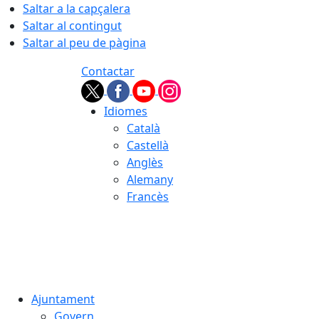
Saltar a la capçalera
Saltar al contingut
Saltar al peu de pàgina
Contactar
Idiomes
Català
Castellà
Anglès
Alemany
Francès
07.08.2026 | 05:22
Ajuntament
Govern